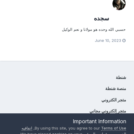
سجده
حسبي الله وحده هو مولانا و نعم الوكيل
June 10, 2023
شنطة
منصة شنطة
متجر الكتروني
متجر إلكتروني مجاني
Important Information
حقوق الطبع والنشر
حقوق الملكية
اتفاقيه الخصوصيه
Terms of Use
By using this site, you agree to our
,
اتفاقيه
إتصل بنا
الخصوصيه
,
قوانين الموقع
, We have placed
on your
cookies