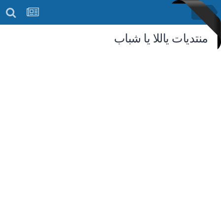
سجده
منتديات ياللا يا شباب