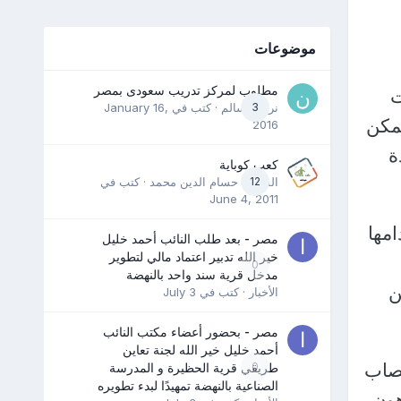
موضوعات
مطلوب لمركز تدريب سعودى بمصر
ت
3
نرمين سالم
· كتب في
January 16,
يمكن
2016
ة
كعب كوباية
12
المدرب حسام الدين محمد
· كتب في
June 4, 2011
امها
مصر - بعد طلب النائب أحمد خليل
خير الله تدبير اعتماد مالي لتطوير
0
مدخل قرية سند واحد بالنهضة
ن
الأخبار
· كتب في
July 3
مصر - بحضور أعضاء مكتب النائب
أحمد خليل خير الله لجنة تعاين
عصاب
0
طريقي قرية الحظيرة و المدرسة
الصناعية بالنهضة تمهيدًا لبدء تطويره
هون