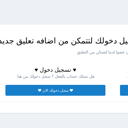
ل دخولك لتتمكن من اضافه تعليق جديد
عضوا لدينا لتتمكن من التعليق
♥ تسجيل دخول ♥
هل تمتلك حساب بالفعل ؟ سجل دخولك من هنا.
♥ سجل دخولك الان ♥