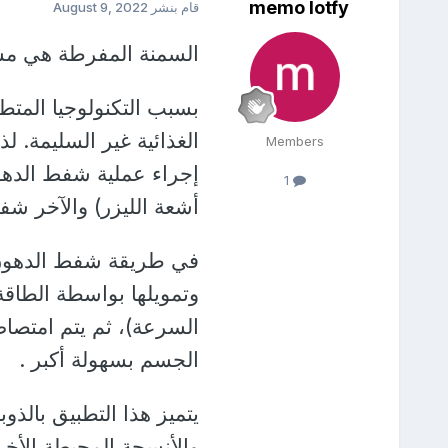
memo lotfy
قام بنشر
August 9, 2022
السمنة المفرطة هي مش
بسبب التكنولوجيا المتط
الغذائية غير السليمة.
Members
إجراء عملية شفط الدهو
1
أشعة الليزر) والآخر شف
في طريقة شفط الدهو
وتمويلها بواسطة الطاقة
السرعة)، ثم يتم امتصا
الجسم بسهولة أكبر .
يتميز هذا التطبيق بالذوب
والأنسجة المحيطة الأ