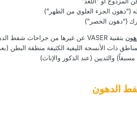
ن المزدوج أو “اللغد”
(“دهون الجزء العلوي من الظهر”)
رك (“دهون الخصر”)
هون
بتقنية VASER عن غيرها من جراحات شفط ال
مناطق ذات الأنسجة الليفية الكثيفة منطقة البطن (بعد
بقاً) والثديين (عند الذكور والإناث)
شفط الدهون