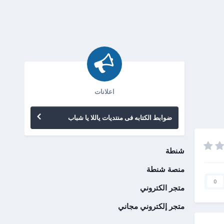
اعلانات
ضوابط الكتابه فى منتديات ياللا يا شباب
شنطة
منصة شنطة
0
متجر الكتروني
متجر إلكتروني مجاني