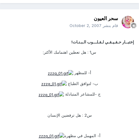
سحر العيون
قام بنشر
October 2, 2007
إختبــار حـقـيـقـي لـقـلـــوب الـبـنـات!
س1 : هل تعطين اهتمامك الأكثر:
أ- للمظهر
ب- لتوافق الطباع
ج -للمشاعر المتبادلة
س2 : هل ترفضين الإنسان
أ- المهمل في مظهره