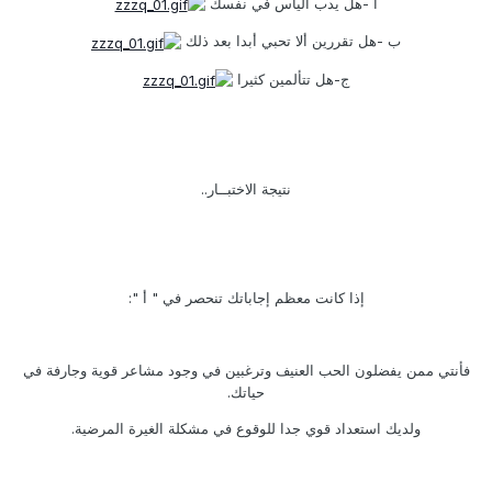
أ -هل يدب اليأس في نفسك
ب -هل تقررين ألا تحبي أبدا بعد ذلك
ج-هل تتألمين كثيرا
نتيجة الاختبــار..
إذا كانت معظم إجاباتك تنحصر في " أ ":
فأنتي ممن يفضلون الحب العنيف وترغبين في وجود مشاعر قوية وجارفة في
حياتك.
ولديك استعداد قوي جدا للوقوع في مشكلة الغيرة المرضية.