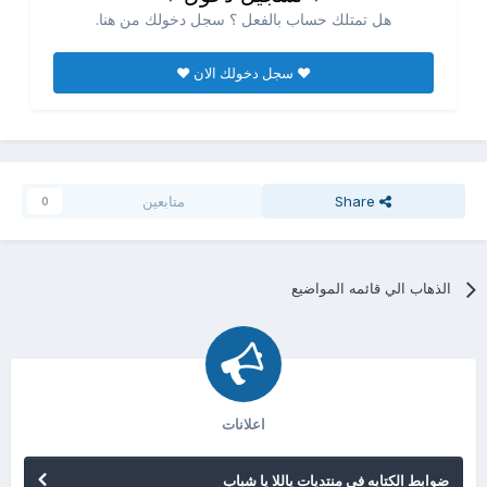
هل تمتلك حساب بالفعل ؟ سجل دخولك من هنا.
♥ سجل دخولك الان ♥
Share
متابعين
0
الذهاب الي قائمه المواضيع
اعلانات
ضوابط الكتابه فى منتديات ياللا يا شباب