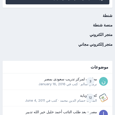
شنطة
منصة شنطة
متجر الكتروني
متجر إلكتروني مجاني
موضوعات
مطلوب لمركز تدريب سعودى بمصر
3
نرمين سالم
· كتب في
January 16, 2016
كعب كوباية
12
المدرب حسام الدين محمد
· كتب في
June 4, 2011
مصر - بعد طلب النائب أحمد خليل خير الله تدبير