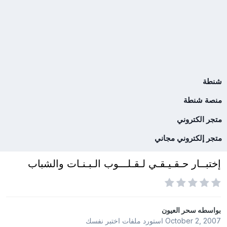
شنطة
منصة شنطة
متجر الكتروني
متجر إلكتروني مجاني
إختبــار حـقـيـقـي لـقـلـــوب الـبـنـات والشباب
بواسطه
سحر العيون
October 2, 2007
استورد ملفات
اختبر نفسك