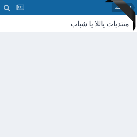
اختبر نفسك
منتديات ياللا يا شباب