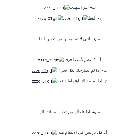
ب- غير المهذب
ج- الفظ
س3: أنتي لا تسامحين من تحبين أبدا
أ- إذا نظر لأنثى آخرى
ب- إذا لم يصارحك بكل شيء
ج- إذا لم يبد لك اهتماما دائما
س4: إذا فاجأك من تحبين بخيانته لك
أ ـ هل ترغبين في الانتقام منه