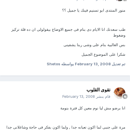
منور المنتدى ابو تسنيم فينك يا جميل ؟؟
طب سعدتك انا الايام دى بنام فى جميع الاوضاع بيقولولى ان ده قلة تركيز
وضغوط
بس الغالبية بنام على وشى ربنا يشفينى
شكرا على الموضوع الجميل
تم تعديل
February 13, 2008
بواسطه Shetos
تقوى القلوب
قام بنشر
February 13, 2008
انا برضو مش ليا نوم معين كل فترة بنومة
مرة على جنبى لما اكون تعبانه جدا , ولما اكون بفكر فى حاجة وشاغلانى جدا