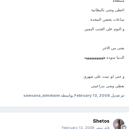
منبطحة
اغطى وشى بالبطانية
ساعات بحضن المخدة
و النوم على الجنب اليمين
يعنى من الاخر
الدنيا سودة هههههههههههه
و حتى لو نمت على ضهرى
بغطى وشى بدراعينى
تم تعديل
February 13, 2008
بواسطه sawsana_almotaim
Shetos
قام بنشر
February 13, 2008