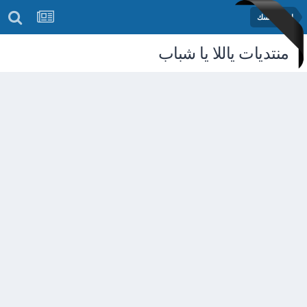
اختبر نفسك
منتديات ياللا يا شباب