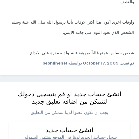
والعطف.
وأوقات اخرى أكون هذا أكثر الاوقات تأثيا برسول الله صلى الله علية وسلم
الشخص الذي تعود النوم على جانبه الايمن:
شخص حساس يتمتع غالباً بموهبة فنية. ولديه مقرة على الابداع.
تم تعديل
October 17, 2009
بواسطه beonlinenet
انشئ حساب جديد او قم بتسجيل دخولك
لتتمكن من اضافه تعليق جديد
يجب ان تكون عضوا لدينا لتتمكن من التعليق
انشئ حساب جديد
سجل حسابك الجديد لدينا في الموقع بمنتهي السهوله .