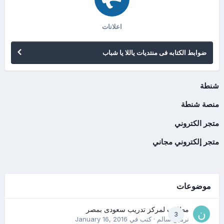
اعلانات
ضوابط الكتابه فى منتديات ياللا يا شباب
شنطة
منصة شنطة
متجر الكتروني
متجر إلكتروني مجاني
موضوعات
مطلوب لمركز تدريب سعودى بمصر
3
نرمين سالم
· كتب في
January 16, 2016