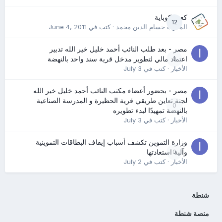
كعب كوباية
12
المدرب حسام الدين محمد
· كتب في
June 4, 2011
مصر - بعد طلب النائب أحمد خليل خير الله تدبير
0
اعتماد مالي لتطوير مدخل قرية سند واحد بالنهضة
الأخبار
· كتب في
July 3
مصر - بحضور أعضاء مكتب النائب أحمد خليل خير الله
لجنة تعاين طريقي قرية الحظيرة و المدرسة الصناعية
0
بالنهضة تمهيدًا لبدء تطويره
الأخبار
· كتب في
July 3
وزارة التموين تكشف أسباب إيقاف البطاقات التموينية
0
وآلية استعادتها
الأخبار
· كتب في
July 2
شنطة
منصة شنطة