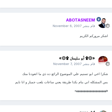
ABOTASNEEM
قام بنشر
November 6, 2007
اشكر مروركم الكريم
«۞۩ أبو سليمان ۩۞»
قام بنشر
November 7, 2007
شكرا اخي ابو تسنيم علي الموضوع الرائع ده ذي ما اتعودنا منك
بس المشكله اني بنام بكذا طريقة يعني ساعات بلعب جمباز و انا نايم
هههههههههههههههههههههه