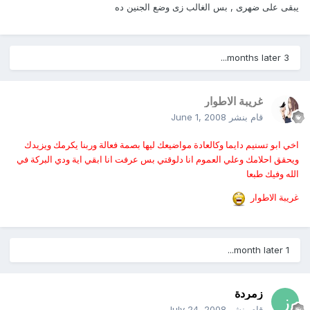
يبقى على ضهرى , بس الغالب زى وضع الجنين ده
3 months later...
غريبة الاطوار
قام بنشر
June 1, 2008
اخي ابو تسنيم دايما وكالعادة مواضيعك ليها بصمة فعالة وربنا يكرمك ويزيدك
ويحقق احلامك وعلي العموم انا دلوقتي بس عرفت انا ابقي اية ودي البركة في
الله وفيك طبعا
غريبة الاطوار
1 month later...
زمردة
قام بنشر
July 24, 2008