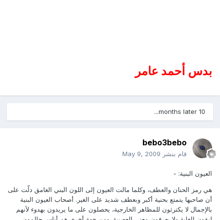
بدس أحمد عامر
10 months later...
bebo3bebo
قام بنشر
May 9, 2009
العيون البنية: -
هي رمز الحنان والعطف، وكلما مالت العيون إلى اللون البني الغامق دلّت على
أن صاحبها يتمتع بحنية أكبر وبعطف شديد على الغير. أصحاب العيون البنية
بالإجمال لا يكترثون للمظاهر الخارجية، يحصلون على ما يريدون بهدوء لأنهم
لبقون للغاية ولا يعرفون معنى العصبية. ومن جهة أخرى هم أناس حالمون