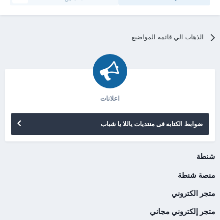
الذهاب الي قائمه المواضيع
اعلانات
ضوابط الكتابه فى منتديات ياللا يا شباب
شنطة
منصة شنطة
متجر الكتروني
متجر إلكتروني مجاني