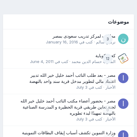
موضوعات
مطلوب لمركز تدريب سعودى بمصر
3
نرمين سالم
· كتب في
January 16, 2016
كعب كوباية
12
المدرب حسام الدين محمد
· كتب في
June 4, 2011
مصر - بعد طلب النائب أحمد خليل خير الله تدبير
0
اعتماد مالي لتطوير مدخل قرية سند واحد بالنهضة
الأخبار
· كتب في
July 3
مصر - بحضور أعضاء مكتب النائب أحمد خليل خير الله
لجنة تعاين طريقي قرية الحظيرة و المدرسة الصناعية
0
بالنهضة تمهيدًا لبدء تطويره
الأخبار
· كتب في
July 3
وزارة التموين تكشف أسباب إيقاف البطاقات التموينية