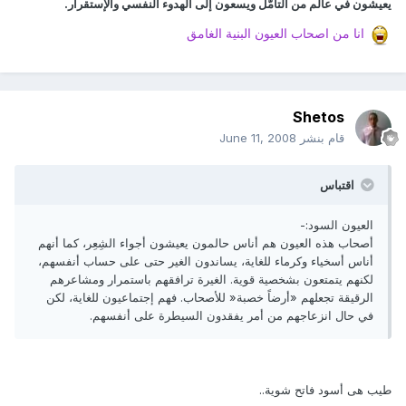
يعيشون في عالم من التأمّل ويسعون إلى الهدوء النفسي والإستقرار.
انا من اصحاب العيون البنية الغامق
Shetos
قام بنشر
June 11, 2008
اقتباس
العيون السود:-
أصحاب هذه العيون هم أناس حالمون يعيشون أجواء الشِعِر، كما أنهم
أناس أسخياء وكرماء للغاية، يساندون الغير حتى على حساب أنفسهم،
لكنهم يتمتعون بشخصية قوية. الغيرة ترافقهم باستمرار ومشاعرهم
الرقيقة تجعلهم «أرضاً خصبة« للأصحاب. فهم إجتماعيون للغاية، لكن
في حال انزعاجهم من أمر يفقدون السيطرة على أنفسهم.
طيب هى أسود فاتح شوية..