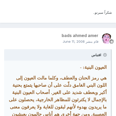
شكراً سبرتو..
bads ahmed amer
قام بنشر
June 11, 2008
اقتباس
العيون البنية: -
هي رمز الحنان والعطف، وكلما مالت العيون إلى
اللون البني الغامق دلّت على أن صاحبها يتمتع بحنية
أكبر وبعطف شديد على الغير. أصحاب العيون البنية
بالإجمال لا يكترثون للمظاهر الخارجية، يحصلون على
ما يريدون بهدوء لأنهم لبقون للغاية ولا يعرفون معنى
العصبية. ومن جهة أخرى هم أناس حالمون يعيشون