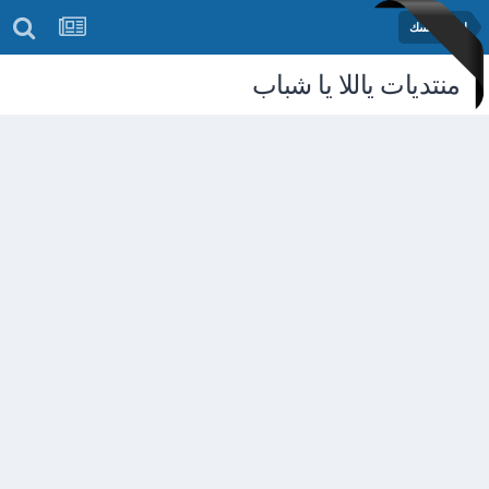
اختبر نفسك
منتديات ياللا يا شباب