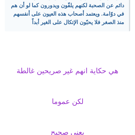
دائم عن الصحبة لكنهم يلفّون ويدورون كما لو أن هم
في دوّامة. ويعتمد أصحاب هذه العيون على أنفسهم
منذ الصغر فلا يحبّون الإتكال على الغير أبداً
هي حكاية انهم غير صريحين غالطة
لكن عموما
يعني صحيح