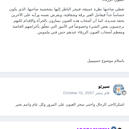
تعطي صاحبها نظرة عميقة، فيبحر الناظر إليها بشخصية صاحبها، الذي يكون
حساساً جداً فيعامل الغير برقة وشفافية، ويفرض نفسه ورأيه على الآخرين
بخفة شديدة، كما أن أصحاب هذه العيون يمتازون بالجرأة والإقدام لكنهم
نرجسيون بعض الشيء وخصوصاً في الأمور التي تتعلّق بأغراضهم الخاصة.
ومعظم أصحاب العيون الزرقاء عندهم حس فني ملموس.
ياسلام موضوع جميييييل
سبرتو
قام بنشر
October 12, 2007
اشكركاخى الرحال واختى سحر العيون على المرور وكل عام وانتم بخير