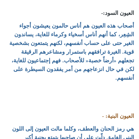
العيون السود:-
أصحاب هذه العيون هم أناس حالمون يعيشون أجواء
الشِعِر، كما أنهم أناس أسخياء وكرماء للغاية، يساندون
الغير حتى على حساب أنفسهم، لكنهم يتمتعون بشخصية
قوية. الغيرة ترافقهم باستمرار ومشاعرهم الرقيقة
تجعلهم «أرضاً خصبة« للأصحاب. فهم إجتماعيون للغاية،
لكن في حال انزعاجهم من أمر يفقدون السيطرة على
أنفسهم.
العيون البنية: -
هي رمز الحنان والعطف، وكلما مالت العيون إلى اللون
البني الغامق دلّت على أن صاحبها يتمتع بحنية أكبر