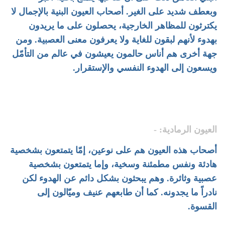
وبعطف شديد على الغير. أصحاب العيون البنية بالإجمال لا
يكترثون للمظاهر الخارجية، يحصلون على ما يريدون
بهدوء لأنهم لبقون للغاية ولا يعرفون معنى العصبية. ومن
جهة أخرى هم أناس حالمون يعيشون في عالم من التأمّل
ويسعون إلى الهدوء النفسي والإستقرار.
العيون الرمادية: -
أصحاب هذه العيون هم على نوعين، إمّا يتمتعون بشخصية
هادئة ونفس مطمئنة وسخية، وإما يتمتعون بشخصية
عصبية وثائرة. وهم يبحثون بشكل دائم عن الهدوء لكن
نادراً ما يجدونه. كما أن طابعهم عنيف وميّالون إلى
القسوة.