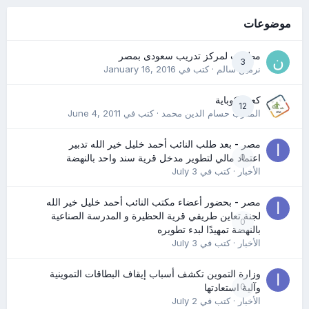
موضوعات
مطلوب لمركز تدريب سعودى بمصر
3
نرمين سالم
· كتب في
January 16, 2016
كعب كوباية
12
المدرب حسام الدين محمد
· كتب في
June 4, 2011
مصر - بعد طلب النائب أحمد خليل خير الله تدبير
0
اعتماد مالي لتطوير مدخل قرية سند واحد بالنهضة
الأخبار
· كتب في
July 3
مصر - بحضور أعضاء مكتب النائب أحمد خليل خير الله
لجنة تعاين طريقي قرية الحظيرة و المدرسة الصناعية
0
بالنهضة تمهيدًا لبدء تطويره
الأخبار
· كتب في
July 3
وزارة التموين تكشف أسباب إيقاف البطاقات التموينية
0
وآلية استعادتها
الأخبار
· كتب في
July 2