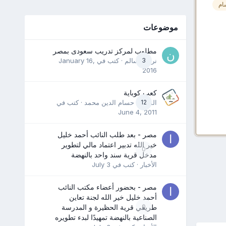
ام
موضوعات
مطلوب لمركز تدريب سعودى بمصر
3
نرمين سالم
· كتب في
January 16,
2016
كعب كوباية
12
المدرب حسام الدين محمد
· كتب في
June 4, 2011
مصر - بعد طلب النائب أحمد خليل
خير الله تدبير اعتماد مالي لتطوير
0
مدخل قرية سند واحد بالنهضة
الأخبار
· كتب في
July 3
مصر - بحضور أعضاء مكتب النائب
أحمد خليل خير الله لجنة تعاين
0
طريقي قرية الحظيرة و المدرسة
الصناعية بالنهضة تمهيدًا لبدء تطويره