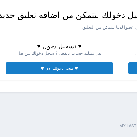
ل دخولك لتتمكن من اضافه تعليق جديد
عضوا لدينا لتتمكن من التعليق
♥ تسجيل دخول ♥
هل تمتلك حساب بالفعل ؟ سجل دخولك من هنا.
♥ سجل دخولك الان ♥
MY LAST