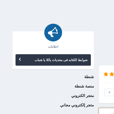
اعلانات
ضوابط الكتابه فى منتديات ياللا يا شباب
شنطة
منصة شنطة
0
متجر الكتروني
متجر إلكتروني مجاني