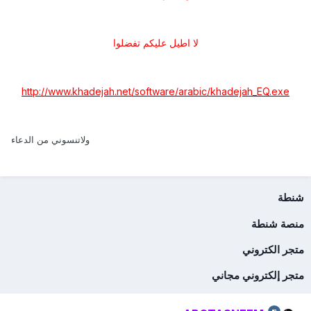
لا اطيل عليكم تفضلوا
http://www.khadejah.net/software/arabic/khadejah_EQ.exe
ولاتنسوني من الدعاء
شنطة
منصة شنطة
متجر الكتروني
متجر إلكتروني مجاني