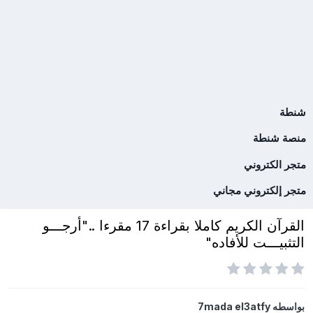
شنطة
منصة شنطة
متجر الكتروني
متجر إلكتروني مجاني
القرآن الكريم كاملا بقراءة 17 مقرءا .."أرجـــو
التثبيـــت للأفاده"
بواسطه
7mada el3atfy