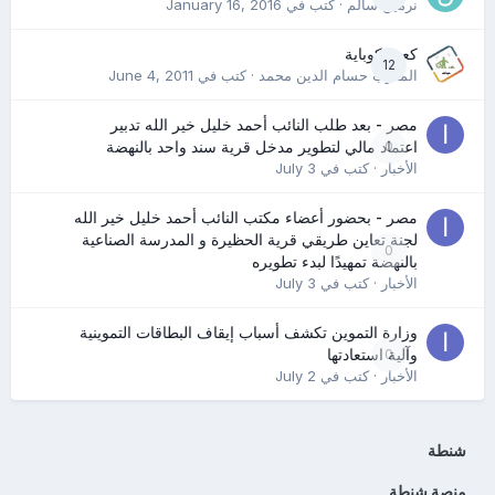
نرمين سالم
· كتب في
January 16, 2016
كعب كوباية
12
المدرب حسام الدين محمد
· كتب في
June 4, 2011
مصر - بعد طلب النائب أحمد خليل خير الله تدبير
0
اعتماد مالي لتطوير مدخل قرية سند واحد بالنهضة
الأخبار
· كتب في
July 3
مصر - بحضور أعضاء مكتب النائب أحمد خليل خير الله
لجنة تعاين طريقي قرية الحظيرة و المدرسة الصناعية
0
بالنهضة تمهيدًا لبدء تطويره
الأخبار
· كتب في
July 3
وزارة التموين تكشف أسباب إيقاف البطاقات التموينية
0
وآلية استعادتها
الأخبار
· كتب في
July 2
شنطة
منصة شنطة