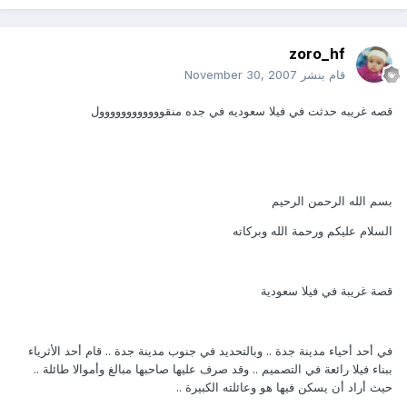
zoro_hf
قام بنشر
November 30, 2007
قصه غريبه حدثت في فيلا سعوديه في جده منقوووووووووووول
بسم الله الرحمن الرحيم
السلام عليكم ورحمة الله وبركاته
قصة غريبة في فيلا سعودية
في أحد أحياء مدينة جدة .. ‏وبالتحديد في جنوب مدينة جدة .. ‏قام أحد الأثرياء
ببناء فيلا رائعة في التصميم .. ‏وقد صرف عليها صاحبها مبالغ وأموالا طائلة ..
‏حيث أراد أن يسكن فيها هو وعائلته الكبيرة‎ ..