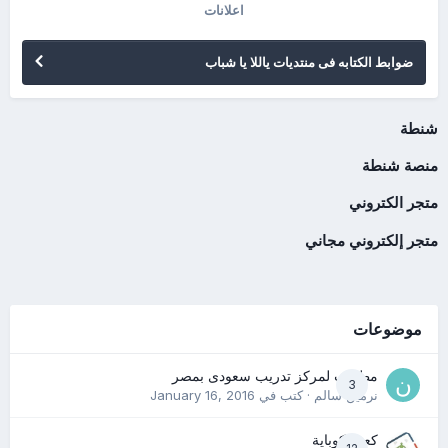
اعلانات
ضوابط الكتابه فى منتديات ياللا يا شباب
شنطة
منصة شنطة
متجر الكتروني
متجر إلكتروني مجاني
موضوعات
مطلوب لمركز تدريب سعودى بمصر
3
نرمين سالم
· كتب في
January 16, 2016
كعب كوباية