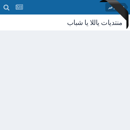
قصص و عبر
منتديات ياللا يا شباب