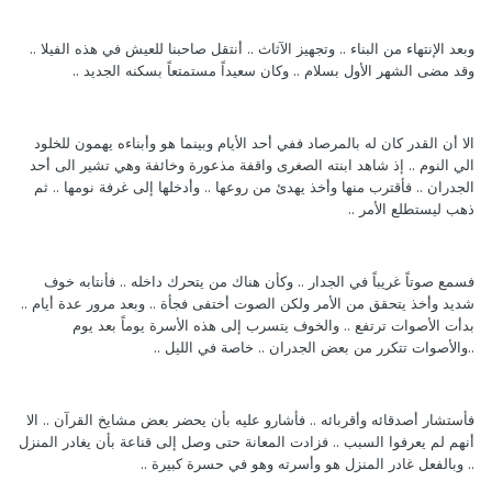
‏وبعد الإنتهاء من البناء .. ‏وتجهيز الآثاث .. ‏أنتقل صاحبنا للعيش في هذه الفيلا ..
‏وقد مضى الشهر الأول بسلام .. ‏وكان سعيداً مستمتعاً بسكنه الجديد‎ ..
‏الا أن القدر كان له بالمرصاد ففي أحد الأيام وبينما هو وأبناءه يهمون للخلود
الي النوم .. ‏إذ شاهد ابنته الصغرى واقفة مذعورة وخائفة وهي تشير الى أحد
الجدران .. ‏فأقترب منها وأخذ يهدئ من روعها .. ‏وأدخلها إلى غرفة نومها .. ‏ثم
ذهب ليستطلع الأمر ..
‏فسمع صوتاً غريباً في الجدار‎ .. ‏وكأن هناك من يتحرك داخله .. ‏فأنتابه خوف
شديد وأخذ يتحقق من الأمر ولكن الصوت أختفى فجأة .. ‏وبعد مرور عدة أيام ..
‏بدأت الأصوات ترتفع .. ‏والخوف يتسرب إلى هذه الأسرة يوماً بعد يوم
..‏والأصوات تتكرر من بعض الجدران .. ‏خاصة في الليل‎ ..
‏فأستشار أصدقائه وأقربائه .. ‏فأشارو عليه بأن يحضر بعض مشايخ القرآن .. ‏الا
أنهم لم يعرفوا السبب‎ .. ‏فزادت المعانة حتى وصل إلى قناعة بأن يغادر المنزل
.. ‏وبالفعل غادر المنزل هو وأسرته وهو في حسرة كبيرة‎ ..