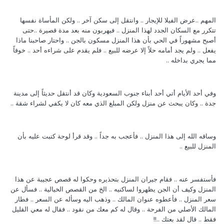
‏المهم ..‏عرض الفيلا للإيجار .. ‏وانتقل إلى سكن آخر .. ‏ولكن المأساة نفسها
تتكرر مع السكان الجدد لهذا المنزل .. ‏فيهربون منه بعد مدة قصيرة ..‏حتى
أصبح مشهوراً في الحي بأن هذا المنزل مسكون بالجن .. ‏واحتار صاحبنا ماذا
يفعل .. ‏ولم يجد أمامه حلاً إلا عرضه للبيع .. ‏فلم يقدم على شراءه أحد .. ‏خوفاً
مما يجري بداخله‎ ..
‏وفي أحد الأيام أتي أحد أبناء جنوب السعودية وكان قد أنتقل حديثاً إلى مدينة
جدة .. ‏وكان يبحث عن منزل ولكن المبلغ الذي معه كان لا يكفي لشراء شقة‎ ..
‏وساقه الله إلى هذا المنزل .. ‏فأعجب به جداً .. ‏وقد قرأ لوحة كتبت عليه بأن
المنزل للبيع‎ ..
‏فأستفسر عنه .. ‏فقام جيران المنزل بتحذيره وحكوا له قصص عجيبة عن هذا
المنزل وكيف أن الجن يظهروا لساكنيه .. ‏الخ من القصص الخيالية .. ‏فسأل عن
سعر المنزل .. ‏فأعطوه عنوان المالك .. ‏وذهب اليه وسأله عن السعر .. ‏فطار
المالك الأصلي من الفرحة .. ‏وقال له كم معك من نقود .. ‏فقال له معي القليل
فقط .. ‏قال لقد بعتك‎ ..!!