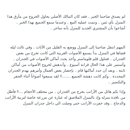
‏لم يصدق صاحبنا الخبر .. ‏فقد كان المالك الأصلي يحاول الخروج من مأزق هذا
المنزل بأي ثمن‎ .. ‏وتمت عمليه البيع .. ‏وعندما سمع الجميع بهذا الخبر ..
‏أشاعوا بأن المشتري الجديد للمنزل بأنه ساحر‎ ..
‏المهم انتقل صاحبنا إلى المنزل ووضع به القليل من الأثاث .. ‏وفي ثالث ليله
قضاها في المنزل بدأ يسمع الأصوات الغريبة التي كانت تخرج من بعض
الجدران .. ‏فتناول قلم فلوماستر وأخذ يحدد أماكن الأصوات في الجدران ..
‏وأستمر على هذا الحال قرابة أسبوع .. ‏وأندهش لخروج الأصوات من أماكن
ثابتة .. ‏وبعد أن حدد أماكنها قام .. ‏بإحضار بعض العمال وأمرهم بهدم الجدران
المحددة .. ‏وكم كانت دهشة الجميع ..........!! ‏لقد سمعوا أصواتاً أثناء الحفر
والتكسير‎ ..
‏وإذا بكم هائل من الأرانب يخرج من الجدران .. ‏من مختلف الأحجام .....!! ‏فأطل
من نافذة منزله وإذ بالمنزل الملاصق له عبارة عن مزرعة خاصة لتربية الأرانب
والدجاج .. ‏وقد حفرت الأرانب حتى وصلت الي داخل جدران المنزل