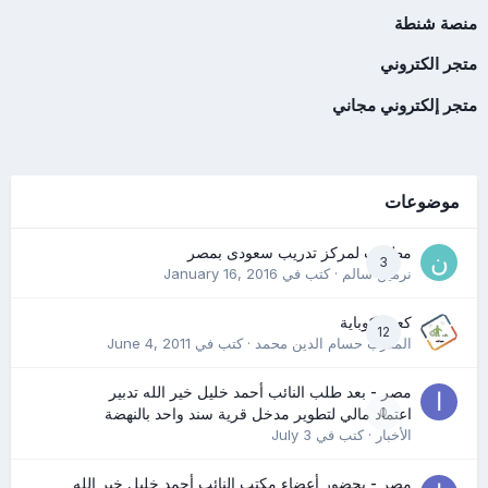
منصة شنطة
متجر الكتروني
متجر إلكتروني مجاني
موضوعات
مطلوب لمركز تدريب سعودى بمصر
3
نرمين سالم
· كتب في
January 16, 2016
كعب كوباية
12
المدرب حسام الدين محمد
· كتب في
June 4, 2011
مصر - بعد طلب النائب أحمد خليل خير الله تدبير
0
اعتماد مالي لتطوير مدخل قرية سند واحد بالنهضة
الأخبار
· كتب في
July 3
مصر - بحضور أعضاء مكتب النائب أحمد خليل خير الله