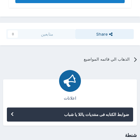
Share
متابعين
0
الذهاب الي قائمه المواضيع
اعلانات
ضوابط الكتابه فى منتديات ياللا يا شباب
شنطة