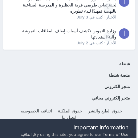
لجنة تعاين طريقي قرية الحظيرة و المدرسة الصناعية
0
بالنهضة تمهيدًا لبدء تطويره
الأخبار
· كتب في
July 3
وزارة التموين تكشف أسباب إيقاف البطاقات التموينية
0
وآلية استعادتها
الأخبار
· كتب في
July 2
شنطة
منصة شنطة
متجر الكتروني
متجر إلكتروني مجاني
حقوق الطبع والنشر
حقوق الملكية
اتفاقيه الخصوصيه
إتصل بنا
Powered by Invision Community
Important Information
Terms of Use
By using this site, you agree to our
,
اتفاقيه