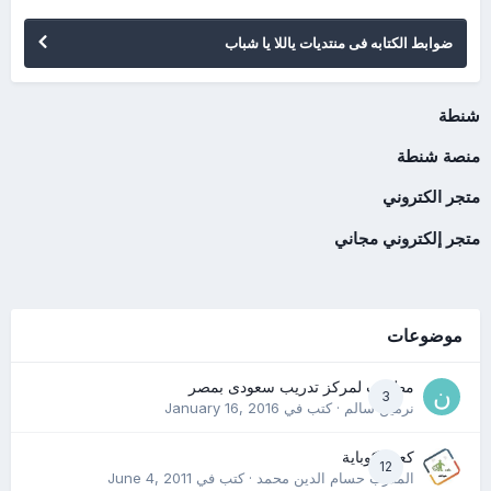
ضوابط الكتابه فى منتديات ياللا يا شباب
شنطة
منصة شنطة
متجر الكتروني
متجر إلكتروني مجاني
موضوعات
مطلوب لمركز تدريب سعودى بمصر
3
نرمين سالم
· كتب في
January 16, 2016
كعب كوباية
12
المدرب حسام الدين محمد
· كتب في
June 4, 2011