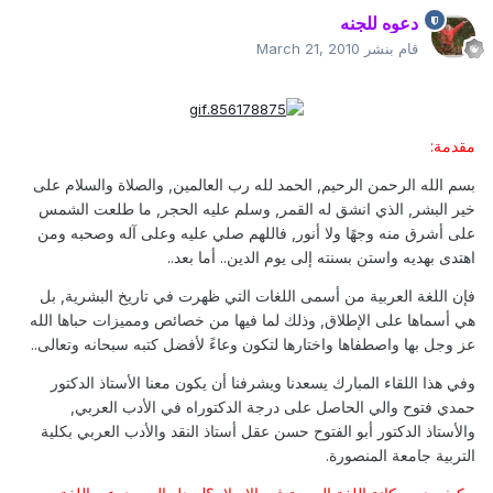
دعوه للجنه
قام بنشر
March 21, 2010
مقدمة:
بسم الله الرحمن الرحيم, الحمد لله رب العالمين, والصلاة والسلام على
خير البشر, الذي انشق له القمر, وسلم عليه الحجر, ما طلعت الشمس
على أشرق منه وجهًا ولا أنور, فاللهم صلي عليه وعلى آله وصحبه ومن
اهتدى بهديه واستن بسنته إلى يوم الدين.. أما بعد..
فإن اللغة العربية من أسمى اللغات التي ظهرت في تاريخ البشرية, بل
هي أسماها على الإطلاق, وذلك لما فيها من خصائص ومميزات حباها الله
عز وجل بها واصطفاها واختارها لتكون وعاءً لأفضل كتبه سبحانه وتعالى..
وفي هذا اللقاء المبارك يسعدنا ويشرفنا أن يكون معنا الأستاذ الدكتور
حمدي فتوح والي الحاصل على درجة الدكتوراه في الأدب العربي,
والأستاذ الدكتور أبو الفتوح حسن عقل أستاذ النقد والأدب العربي بكلية
التربية جامعة المنصورة.