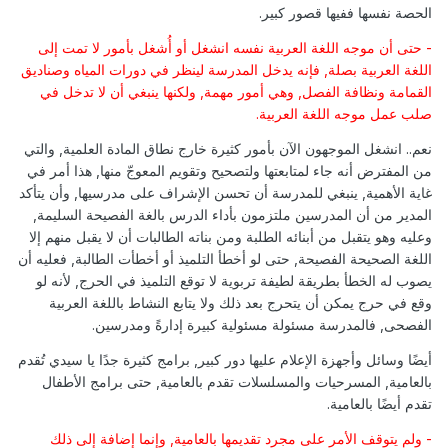
الحصة نفسها ففيها قصور كبير.
- حتى أن موجه اللغة العربية نفسه انشغل أو أُشغل بأمور لا تمت إلى
اللغة العربية بصلة, فإنه يدخل المدرسة لينظر في دورات المياه وصناديق
القمامة ونظافة الفصل, وهي أمور مهمة, ولكنها ينبغي أن لا تدخل في
صلب عمل موجه اللغة العربية.
نعم.. انشغل الموجهون الآن بأمور كثيرة خارج نطاق المادة العلمية, والتي
من المفترض أنه جاء لمتابعتها ولتصحيح وتقويم المعوجّ منها, هذا أمر في
غاية الأهمية, ينبغي للمدرسة أن تحسن الإشراف على مدرسيها, وأن يتأكد
المدير من أن المدرسين ملتزمون بأداء الدرس بالغة الفصيحة السليمة,
وعليه وهو يتقبل من أبنائه الطلبة ومن بناته الطالبات أن لا يقبل منهم إلا
اللغة الصحيحة الفصيحة, حتى لو أخطأ التلميذ أو أخطأت الطالبة, فعليه أن
يصوب له الخطأ بطريقة لطيفة تربوية لا توقع التلميذ في الحرج, لأنه لو
وقع في حرج يمكن أن يتحرج بعد ذلك ولا يتابع النشاط باللغة العربية
الفصحى, فالمدرسة مسئولة مسئولية كبيرة إدارةً ومدرسين.
أيضًا وسائل وأجهزة الإعلام عليها دور كبير, برامج كثيرة جدًا يا سيدي تُقدم
بالعامية, المسرحيات والمسلسلات تقدم بالعامية, حتى برامج الأطفال
تقدم أيضًا بالعامية.
- ولم يتوقف الأمر على مجرد تقديمها بالعامية, وإنما إضافة إلى ذلك