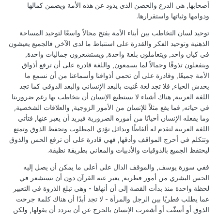
أصحابها, هي الدرع والحصن الذي يذود عن هذه الأمة ويضمن كمالها
ودوامها وثباتها واستقرارها.
توحيد لسان التخاطب بين أبناء الأمة يفتح مجالاً واسعًا لتوحيد المساحة
الذهنية وتوحيد الفكر والقدرة على استنباط ما لدى الآخر, فالجميع يعيشون
في كيان واحد, ويتعاملون بلغة واحدة, ويستشعرون جماليات واحدة,
وينفعلون تذوقًا وجمالاً لما يسمعون, واللغة قادرة على أن ترفع أذواق
الأمة جميعًا, وقادرة على أن تحمي أذواقنا وأسماعنا من أن نسمع ما
يخدش الحياء, فلا تجد لغة عُنيت بالبعد الإنساني والبعد الذوقي كما تجد
اللغة العربية, هناك أشياء لا يستطيع الإنسان أن يتخاطب بها رغم ضروريتا
في حياته, فما يقع مثلاً للإنسان من الأمور الزوجية, والعلاقات الشخصية,
وما يفعله الإنسان أحيانًا من أموره الضرورية فيريد أن يعبر عنها, فتأتي
اللغة العربية لتقدم له ألفاظًا وبدائل تؤدي المطلوب وتحفظ الذوق وتمتع
وتتكلم في أحرج المواقف وأدقها, فهي قادرة على أن ترفع الحس والذوق
ليحتفظ الجميع بالذوقيات والأدبيات والمعاني بطريقة نظيفة.
ففي سورة يوسف, والموقف الدال على أعلى ما يمكن أن يصل إليه
الحس البشري من أمور فطرية, يعبر عنه القرآن دون أن تستشعر في
لحظة واحدة منذ بدأت القصة إلى أن أنهاها - وهي تبلغ الذروة في التعبير
عما يطلب فطريًا بين الرجل والمرأة - لا تجد أبدًا أن هناك كلمة جرحت
الذوق أو أسفّت أو أشعرت الإنسان بالحرج عن أن يتردد أن يقولها, ولكن