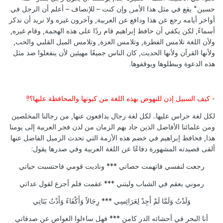
حسين" يقع في مثل هذا الأمر, وإن كنت – للإنصاف – أعلم أن الرجل في
أواخر أيامه رجع عن هذا ودافع عن العربية, وآخرون غيره ولا نريد أن نذكر
أسماءً, لكن يكفي أن حافظ إبراهيم قام ردًا على هذه الهجمة, وقام غيره,
ولأن اللغة تلامس الفطرة, وتلامس العزة, وتلامس الميل القلبي والحب,
ولأنها القرآن ولأنها الحديث, كان الناس جميعًا مهيئين لأن ينفعلوا ضد مثل
هذه الدعوة ويبطلوها ويوقفوها.
- كيف السبيل إذن للنهوض بهذه اللغة من كبوتها والمحافظة عليها؟!!
لكل لغة حراس عليها.. لكل لغة رجال يدافعون عنها, من رجالنا المخلصين
ومن علمائنا الأفاضل الذين جاد بهم الزمان من لدن فجر العربية إلى يومنا
هذا, فحافظ إبراهيم في خضم هذه الأزمة التي تحدث الزميل الفاضل عنها
ألقى قصيدته المشهورة دفاعًا عن اللغة العربية وفي صدرها يقول:
رجعت لنفسي فاتهمت حصاتي *** وناديت قومي فاحتسبت حياتي
رموني بعقم في الشباب وليتني *** عقمت فلم أجزع لقول عداتي
وَلَدْتُ وَلَمَّا لَمْ أَجِدْ لِعَرَائِسِي *** رِجَالاً وَأَكْفَاءً وَأَدْتُ بَنَاتِي
أنا البحر في أحشائه الدر كامن *** فهل ساءلوا الغواص عن صدفاتي