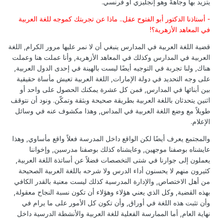
يتزيد بها وجاهةً وهو إنجليزي أو فرنسي.
- أستاذنا الدكتور أبو الفتوح عقل.. ماذا عن تجربتك كموجه للغة العربية
في المعاهد الأزهرية؟!
قضية اللغة العربية في المدارس ينبغي أن لا نمر عليها مرور الكرام, اللغة
العربية في المدارس وكذلك في المعاهد الأزهرية, وأنا عملت هنا وعملت
هناك, ولنا تجربة في التوجيه أيضًا ليست بالهينة في إحدى الدول العربية,
على وجه التحديد في دولة الإمارات, اللغة العربية تعيش مأساة حقيقية
بين أبنائها في المدارس, فمن كل عشرة يمكنك الحصول على واحد أو
اثنين يتحدثان باللغة العربية بطريقة صحيحة وبثقة وتمكّن. ونود أن نتوقف
طويلاً مع وضع اللغة العربية في المداس, وهذا مكشوف عنه في وسائل
الإعلام.
والمجتمع يعرف أيضًا لكن الواقع داخل المدرسة فعلاً واقع مأساوي, وهذا
عايشناه بوصفنا موجهين, وعايشناه كذلك بوصفنا مدرسين, وإخواننا
يعملون إلى جوارنا في شتى التخصصات فضلاً عن أساتذة اللغة العربية,
كثيرون منهم لا يحسنون أداء الدرس ولا شرحه باللغة العربية الصحيحة
من أهل الاختصاص, والإدارة المدرسية كذلك ليست معنية بالقدر الكافي
بهذه القضية, وكل الذي يعني هؤلاء وهؤلاء أن تكون نسبة النجاح معقولة,
وأن تثبت هذه اللغة في أوراق, وأن تكون كل الأمور على ما يرام في
نهاية العام, أما الممارسة الفعلية للغة العربية والأنشطة الدرسية داخل