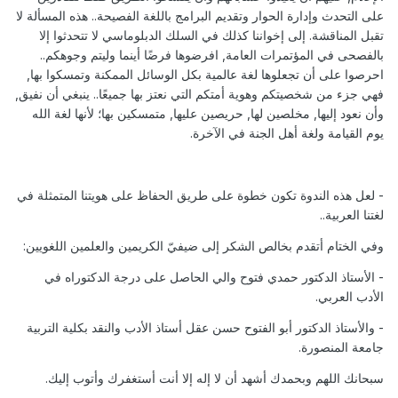
على التحدث وإدارة الحوار وتقديم البرامج باللغة الفصيحة.. هذه المسألة لا
تقبل المناقشة. إلى إخواننا كذلك في السلك الدبلوماسي لا تتحدثوا إلا
بالفصحى في المؤتمرات العامة, افرضوها فرضًا أينما وليتم وجوهكم..
احرصوا على أن تجعلوها لغة عالمية بكل الوسائل الممكنة وتمسكوا بها,
فهي جزء من شخصيتكم وهوية أمتكم التي نعتز بها جميعًا.. ينبغي أن نفيق,
وأن نعود إليها, مخلصين لها, حريصين عليها, متمسكين بها؛ لأنها لغة الله
يوم القيامة ولغة أهل الجنة في الآخرة.
- لعل هذه الندوة تكون خطوة على طريق الحفاظ على هويتنا المتمثلة في
لغتنا العربية..
وفي الختام أتقدم بخالص الشكر إلى ضيفيّ الكريمين والعلمين اللغويين:
- الأستاذ الدكتور حمدي فتوح والي الحاصل على درجة الدكتوراه في
الأدب العربي.
- والأستاذ الدكتور أبو الفتوح حسن عقل أستاذ الأدب والنقد بكلية التربية
جامعة المنصورة.
سبحانك اللهم وبحمدك أشهد أن لا إله إلا أنت أستغفرك وأتوب إليك.