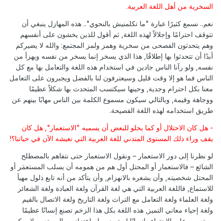
السخرية من أهل اللغة العربية.
نعم.. نسمع كثيرًا عبارة "ما تكلمنيش بالنحوي".. هذه المهازل ينبغي أن
تتوقف احترامًا وإجلالاً لهذه اللغة, ثم أقول للذين يخشون على أنفسهم
وهم يتحدثون الفصحى من سخرية وهمز ولمز المجتمع: والله لا يضيركم
أبدًا أن تتحدثوا بها إطلاقًا, هذا الذي يسخر إنما يسخر من نفسه ويهزأ من
نفسه, ولو رآنا الناس جادين في استخدام هذه اللغة والتعامل بها مع كل
الناس فما هو إلا وقت قليل وسيعترفون لنا بالفضل ويجبرون على التعامل
معنا بكل احترام وجدية, وحينها سيكتسب المتحدث بها شكلاً عظيمًا
ووجاهة وقيمة, وبالتالي سيكون مسموع الكلمة بين الناس مهابًا بينهم عن
طريق استخدامه لهذه اللغة الفصيحة.
- هل كان الاحتلال أو كما يحلو للبعض أن يسميه "الاستعمار", هل كان
يقف وراء ذلك المستوى المتدني للغة العربية التي نعيشه الآن في حياتنا؟!
لو نظرنا إلى دور الاستعمار – ونقول الاستعمار حتى نتفاهم بالمصطلح
الشائع – فالاستعمار أو المحتل أول هم من همومه أن يسلب المستعمَر أو
المحتل شخصيته, وأن يشعره بالانهزام, وأن يتأكد من أنه تابع ذلول مهيأ
للاستماع, فاللغة العربية التي هي لغة القرآن ولغة العبادة ولغة الشعائر
ولغة العلماء ولغة التعامل مع التراث ولغة التاريخ ولغة الاتصال بالقيم
ولغة إحياء معاني التميز, هذه اللغة بكل هذا الزخم تصنع إنسانًا عظيمًا
يستعصي على الاحتواء.. إنسانًا له تميزه وله اعتزازه, والمستعمر لا يمكن