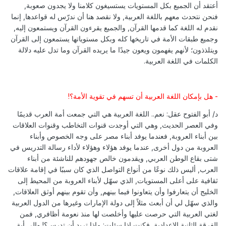
أعتقد أن الجميع بكل المستويات يستسيغون كلامنا ولا يجدون صعوبة,
فنحن نتحدث معهم باللغة العربية, ولا نقصد هنا أن ندرّس له قواعدها, إنما
نقدم له اللغة كما قدمها القرآن, والجميع يقرءون القرآن ويستمعون إليه,
وجميع طبقات الأمة في تاريخها كله وبكل مستوياتها يستمعون إلى القرآن
ويتلذذون؛ لأنهم يفهمون ويعون جيدًا ما يريده القرآن وما تدل عليه دلالة
الكلمات في اللغة العربية.
- هل بإمكان اللغة العربية أن تسهم في تقوية الأمة؟!
د/ أبو الفتوح عقل: نعم.. اللغة العربية هي التي جمعت أمة العرب قديمًا
وفي العصر الحديث, وهي التي أوجدت قنوات التخاطب وقنوات العلاقات
بين أبناء العروبة, فعندما يوفد أبناء مصر على وجه الخصوص وأبناء
العروبة من دول أخرى, عندما يوفد هؤلاء وهؤلاء لأداء رسالة التدريس في
شتى بقاع الوطن العربي, ويقدمون خالص جهودهم للناشئة من أبناء
العرب, أليس ذلك نوعًا من أنواع التواصل الذي كان سببًا في إقامة علاقات
ثقافية على أعلى المستويات, الذي سهّل لأبناء العروبة من المحيط إلى
الخليج أن يتعارفوا وأن يتعاونوا فيما بينهم, وأن تقوم بينهم أوثق العلاقات,
والذي سهّل لي أن أبعث مثلاً إلى دولة الإمارات وغيرها من الدول العربية
لغتي العربية التي حرصت عليها وأخلصت لها منذ نعومة أظافري, فمن
الفرقة الثانية الإعدادية, فكنت إذا سئلت: ماذا تريد أن تدرس؟! وإلى أية