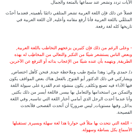
الآيات تردد ونشعر عند سماعها بالمتعة والجمال.
فضلاً عن ذلك فإن اللغة العربية تشعر المتلقي دائمًا بأهميته, فعندما أحدّث
المتلقّي باللغة العربية فأنا أرفع مقامه وأعليه, لأن اللغة العربية في
تاريخها كله لغة رفعة.
- وعلى الرغم من ذلك فإن كثيرين يزعجهم التخاطب باللغة العربية,
وبعض الناس يستشعر شيئًا من التكبر والتعالي من المخاطِب له بهذه
الطريقة, ويتهمه بأن عنده شيئًا من الإعجاب بذاته أو الترفع عن الآخرين.
د/ حمدي والي: وهذا ملمح طيب وملاحظة جيدة, فنحن كأهل اختصاص,
ويشاركني في ذلك الدكتور أبو الفتوح, بالفعل هناك بعض المواقف يكون
فيها الأداء فيه تصنع وتكلف, يكون منشؤه عدم القدرة على سيولة اللغة
والتمكن من استخدامها والتعامل بها بيسر, فاللغة أيسر من ذلك بكثير,
وأنا عندما أحدث الرجل الذي أمامي أختار اللغة التي تناسبه, وفي اللغة
بدائل, وفيها مستويات, ليس ضروريًا أن أتحدث الفصحى فلأتحدث
الفصيحة.
- اللغة التي نتحدث بها مثلاً في حوارنا هذا لغة سهلة ويسيرة, تستقبلها
الأسماع بكل بساطة وسهولة.