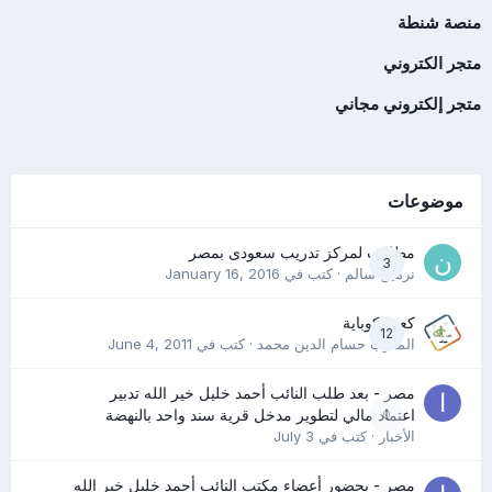
منصة شنطة
متجر الكتروني
متجر إلكتروني مجاني
موضوعات
مطلوب لمركز تدريب سعودى بمصر
3
نرمين سالم
· كتب في
January 16, 2016
كعب كوباية
12
المدرب حسام الدين محمد
· كتب في
June 4, 2011
مصر - بعد طلب النائب أحمد خليل خير الله تدبير
0
اعتماد مالي لتطوير مدخل قرية سند واحد بالنهضة
الأخبار
· كتب في
July 3
مصر - بحضور أعضاء مكتب النائب أحمد خليل خير الله