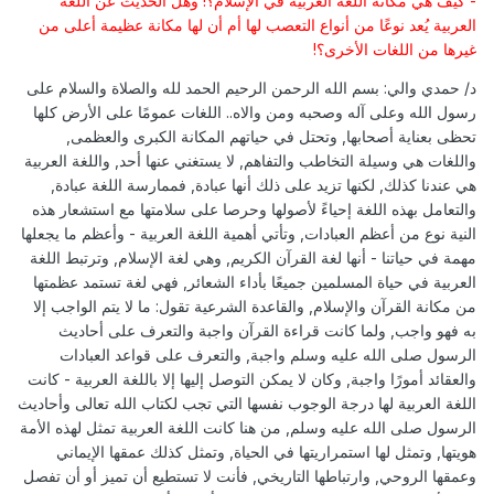
- كيف هي مكانة اللغة العربية في الإسلام؟! وهل الحديث عن اللغة
العربية يُعد نوعًا من أنواع التعصب لها أم أن لها مكانة عظيمة أعلى من
غيرها من اللغات الأخرى؟!
د/ حمدي والي: بسم الله الرحمن الرحيم الحمد لله والصلاة والسلام على
رسول الله وعلى آله وصحبه ومن والاه.. اللغات عمومًا على الأرض كلها
تحظى بعناية أصحابها, وتحتل في حياتهم المكانة الكبرى والعظمى,
واللغات هي وسيلة التخاطب والتفاهم, لا يستغني عنها أحد, واللغة العربية
هي عندنا كذلك, لكنها تزيد على ذلك أنها عبادة, فممارسة اللغة عبادة,
والتعامل بهذه اللغة إحياءً لأصولها وحرصا على سلامتها مع استشعار هذه
النية نوع من أعظم العبادات, وتأتي أهمية اللغة العربية - وأعظم ما يجعلها
مهمة في حياتنا - أنها لغة القرآن الكريم, وهي لغة الإسلام, وترتبط اللغة
العربية في حياة المسلمين جميعًا بأداء الشعائر, فهي لغة تستمد عظمتها
من مكانة القرآن والإسلام, والقاعدة الشرعية تقول: ما لا يتم الواجب إلا
به فهو واجب, ولما كانت قراءة القرآن واجبة والتعرف على أحاديث
الرسول صلى الله عليه وسلم واجبة, والتعرف على قواعد العبادات
والعقائد أمورًا واجبة, وكان لا يمكن التوصل إليها إلا باللغة العربية - كانت
اللغة العربية لها درجة الوجوب نفسها التي تجب لكتاب الله تعالى وأحاديث
الرسول صلى الله عليه وسلم, من هنا كانت اللغة العربية تمثل لهذه الأمة
هويتها, وتمثل لها استمراريتها في الحياة, وتمثل كذلك عمقها الإيماني
وعمقها الروحي, وارتباطها التاريخي, فأنت لا تستطيع أن تميز أو أن تفصل