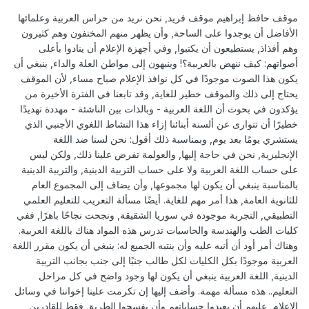
موقف حافظ إبراهيم موقف فريد, نحن نريد من حراس العربية وعلمائها
الأفاضل أن يوجدوا على الساحة, وأن يظهر منهم المختفون وهم كثيرون
وهم أفذاذ, يستطيعون أن يكتبوا, وفي أجهزة الإعلام أن ينادوا بأعلى
أصواتهم: كيف ننهض بالعربية؟! وينبهون إلى مواطن العلة والداء, ينبغي أن
يكون هذا الصوت موجودًا في كل نوافذ الإعلام صباح مساء, لأن الموقف
يحتاج إلى ذلك والموقف خطير للغاية, وقد تابعنا في الفترة الأخيرة من
يؤكدون في بحوث أن اللغة العربية - وبالذات بين الناشئة - مهددة تهديدًا
خطيرًا أن تتوارى عن ألسنة أبنائنا إزاء هذا النشاط اللغوي الأجنبي الذي
يستشري يومًا بعد يوم, وبمناسبة ذلك أقول: نحن لسنا ضد اللغة
الإنجليزية, نحن في حاجة إليها, والعولمة تفرض علينا ذلك, ولكن ليس
على حساب اللغة العربية ولا على حساب التربية الدينية, والتربية الدينية
بالمناسبة ينبغي أن يكون لها مجموعها, وأن يضاف إلى المجموع العام
للثانوية العامة, هذا أمر مهم للغاية. أيضًا مسألة التعريب للتعليم العلمي
التطبيقي, التجربة موجودة في سوريا الشقيقة, ونجحت نجاحًا باهرًا, ففي
كليات الطب والهندسة والحاسبات تدرس هذه المواد هناك باللغة العربية.
وهناك أمر أود أن أنبه عليه وأن ينتبه الجميع له: ينبغي أن يكون مقرر اللغة
العربية موجودًا بكل الكليات لكل طالب جنبًا إلى جنب بجانب التربية
الدينية, اللغة العربية ينبغي أن يكون لها وجود واضح في كل مراحل
التعليم.. هذه مسألة مهمة. وأضف إليها إن تكرمت علينا إخواننا في وسائل
الإعلام, عليهم أن يعيدوا حساباتهم وأن يفسحوا الطريق فقط للقادرين