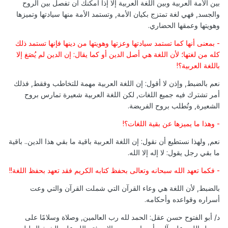
بين الأمة العربية وبين اللغة العربية إلا إذا أمكنك أن تفصل بين الروح
والجسد, فهي لغة تمتزج بكيان الأمة, وتستمد الأمة منها سيادتها وتميزها
وهويتها وعمقها الحضاري.
- بمعنى أنها كما تستمد سيادتها وعزتها وهويتها من دينها فإنها تستمد ذلك
كله من لغتها؛ لأن اللغة هي أصل الدين أو كما يقال: إن الدين لم يُصَغ إلا
باللغة العربية؟!
نعم بالضبط, وإذن لا أقول: إن اللغة العربية مهمة للتخاطب وفقط, فذلك
أمر تشترك فيه جميع اللغات, لكن اللغة العربية شعيرة تمارس بروح
الشعيرة, وتُطلب بروح الفريضة.
- وهذا ما يميزها عن بقية اللغات؟!
نعم, ولهذا نستطيع أن نقول: إن اللغة العربية باقية ما بقي هذا الدين.. باقية
ما بقي رجل يقول: لا إله إلا الله.
- فكما تعهد الله سبحانه وتعالى بحفظ كتابه الكريم فقد تعهد بحفظ اللغة!!
بالضبط, لأن اللغة هي وعاء القرآن التي شملت القرآن والتي وعت
أسراره وقواعده وأحكامه.
د/ أبو الفتوح حسن عقل: الحمد لله رب العالمين, وصلاة وسلامًا على