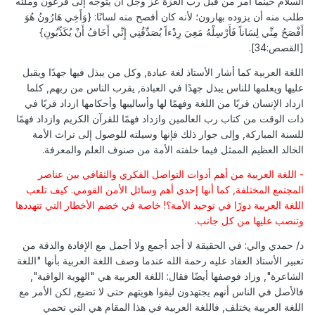
السلام حينما أُمر من قبل رب العزة عز وجل أن يتوجه إلى فرعون وملئه
طلب منه أن يزوده بهارون؛ لأنه كان أفصح منه لسانًا: {وَأَخِي هَارُونُ هُوَ
أَفْصَحُ مِنِّي لِسَاناً فَأَرْسِلْهُ مَعِيَ رِدْءاً يُصَدِّقُنِي إِنِّي أَخَافُ أَنْ يُكَذِّبُونِ}
[القصص:34].
اللغة العربية كما أشار الأستاذ لغة عبادة, وكل من يبذل فيها جهدًا ويقبل
عليها ويعلمها للناس يبذل جهدًا في العبادة, يقرب الناس من ربهم, كلما
ازداد الإنسان قربًا من اللغة وفهمًا لها وأساليبها وأحكامها ازداد قربًا في
ذات الوقت من كتاب رب العالمين وازداد فهمًا للقرآن الكريم وازداد فهمًا
للسنة المباركة, وإلى جوار ذلك فإنها وسيلته للوصول إلى تراث الأمة
الخالد العظيم الممثل فيما خلفته الأمة من صنوف العلم والمعرفة.
- اللغة العربية من أهم أدوات التواصل الفكري والثقافي بين عناصر
المجتمع المختلفة, كما أنها إحدى أهم وسائل الأمن القومي. كيف تلعب
اللغة العربية دورًا في توحيد الأمة؟! خاصة في خضم الأخطار التي تتهددها
وتنصب عليها من كل جانب.
د/ حمدي والي: في الحقيقة لا أجد أجمع ولا أجمل مع الإفادة والدقة من
تعبير الأستاذ العقاد عليه رحمة الله عندما وصف اللغة العربية بأنها "اللغة
الشاعرة", وزاد فوصفها أيضًا فقال: اللغة العربية هي "الهوية الواقية",
فالأصل في الناس أنهم يجتهدون ليقوا هويتهم حتى لا تضيع, لكن الأمر مع
اللغة العربية يختلف, فاللغة العربية في هذا المقام هي التي تحمي