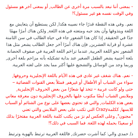
- بمعنى أننا نبعد بالسبب مرة أخرى عن الطالب, أو بمعنى آخر هو مسئول
وفي الوقت نفسه هو غير مسئول؟!
نعم.. وفي هذه النقطة قدرًا جاء نصيبه هكذا, لكن يستطيع أن يتعايش مع
اللغة ويتذوقها وأن يجد حبه ومتعته في هذه اللغة, ولكن هناك أمرًا مهمًا
جدًا في الحقيقة, إذا كان هذا الشعور جاء في حياة الطالب في سن الثامنة
عشرة أو قرابة العشرين, فإن هناك أمرًا آخر جعل الطالب يشعر مثل هذا
الشعور نحو اللغة العربية, عندما تزاحَم اللغة العربية في صفوف الحضانة
بلغة أجنبية يشعر الطفل الصغير عند بداية تشكيله بأنه مزاحم بلغة أخرى,
وربما وجد من الوسائل والتشجيع عليها أكثر مما يجد على لغته العربية.
- نعم.. هناك شغف غير عادي في هذه الأيام باللغة الإنجليزية وحروفها,
سواء من الشباب أو الأطفال أو غيرهم, فمثلاً بعض القنوات الفضائية –
حتى ولو كانت عربية – تتخذ لها شعارًا من بعض الحروف الإنجليزية,
وملابس الشباب أيضًا مكتوب عليها بالحروف الإنجليزية دون معرفة معاني
بعض هذه الكلمات, والتي قد تحتوي بعضها على نوع من الشتائم أو السباب
للابسها, ككلمةCrazy التي تكتب على بعض الملابس والتي تعني
"مجنون", وعلى العكس لم نرَ من يكتب كلمة باللغة العربية مفتخرًا بذلك
أو سعيدًا بحمله لهذه اللغة. فما السبب في ذلك؟!
د/ حمدي والي: كما أشرت حضرتك, فاللغة العربية ترتبط بالهوية وترتبط