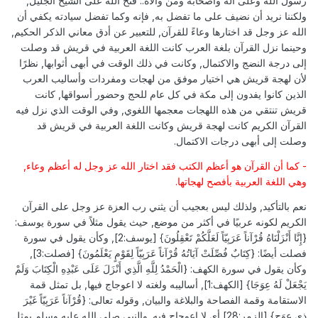
رسول الله وعلى آله وأصحابه ومن والاه.. فتح الله على الشيخ الجليل,
ولكننا نريد أن نضيف على ما تفضل به, فإنه وكما تفضل سيادته يكفي أن
الله عز وجل قد اختارها وعاءً للقرآن, للتعبير عن أدق معاني الذكر الحكيم,
وحينما نزل القرآن بلغة العرب كانت اللغة العربية في قريش قد وصلت
إلى درجة النضج والاكتمال, وكانت في ذلك الوقت في أبهى أثوابها, نظرًا
لأن لهجة قريش هي اختيار موفق من لهجات ومفردات وأساليب العرب
الذين كانوا يفدون إلى مكة في كل عام للحج وحضور أسواقها, كانت
قريش تنتقي من هذه اللهجات معجمها اللغوي, وفي الوقت الذي نزل فيه
القرآن الكريم كانت لهجة قريش وكانت اللغة العربية في قريش قد
وصلت إلى أبهى درجات الاكتمال.
- كما أن القرآن هو أعظم الكتب فقد اختار الله عز وجل له أعظم وعاء,
وهي اللغة العربية بأفصح لهجاتها.
نعم بالتأكيد, ولذلك ليس بعجيب أن يثني رب العزة عز وجل على القرآن
الكريم لكونه عربيًا في أكثر من موضع, حيث يقول مثلاً في سورة يوسف:
{إِنَّا أَنْزَلْنَاهُ قُرْآناً عَرَبِيّاً لَعَلَّكُمْ تَعْقِلُونَ} [يوسف:2], وكأن يقول في سورة
فصلت أيضًا: {كِتَابٌ فُصِّلَتْ آيَاتُهُ قُرْآناً عَرَبِيّاً لِقَوْمٍ يَعْلَمُونَ} [فصلت:3],
وكأن يقول في سورة الكهف: {الْحَمْدُ لِلَّهِ الَّذِي أَنْزَلَ عَلَى عَبْدِهِ الْكِتَابَ وَلَمْ
يَجْعَلْ لَهُ عِوَجَا} [الكهف:1], أساليبه ولغته لا اعوجاج فيها, بل تمثل قمة
الاستقامة وقمة الفصاحة والبلاغة والبيان, وقوله تعالى: {قُرْآناً عَرَبِيّاً غَيْرَ
ذِي عِوَجٍ} [الزمر:28] أي لا اعوجاج فيه. والنبي صلى الله عليه وسلم يمثل