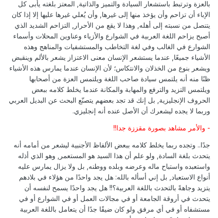
بالعزة وترتبط باستشعار السيادة والتميز والذاتية, المعتز بلغته يأبى كل
الإباء أن تزاحم وأن يؤخذ منها إلى غيرها, وأن يُعلي غيرها عليها إلا إذا كان
يتنصل من نسبته إلى أهله, وهذا لا يقع من الأحرار, التزاحم الشديد الذي
أصبح يزاحم اللغة العربية في الشوارع والأزياء وعناوين المحلات وأسماء
الشوارع في الغالب وفي لغة التخاطب والمستشفيات والمناهج وهذه
الأشياء جميعًا, عندما يستشعر الإنسان معنى الاعتزاز يشعر بالألم وينقبض
ويشعر بنوع من الخذلان والانتكاس؛ لأن الإنسان عندما يمارس هذه الأشياء
ظنًا منه أنه يلتمس سيادة صاحب اللغة ويلتمس العزة من أصحابها
ويلتمس التزيد والترفع والمهابة والمكانة عندما يخلط كلامه ببعض
الحروف الإنجليزية, بل إنك قد تجد بعضهم يتصنّع البحث عن البديل العربي
وربما لا يجده ليشعرك أن الأصل عنده أنه إنجليزي.
- والأمر مشاهد بصورة مقززة جدا!!
جدًا.. وتجده ربما يخلط كلامه ببعض الألفاظ الأجنبية ليشعر من أمامه أنه
يتحدث بلغة السادة, ولو علم أن هذا السيد هو المستعمر, وهو الذي أذله
واستعبده واستباح ماله وعرضه وبلده ووطنه, بل ولا يزال يمارس عليه
أنواع الاستعباد, بل إني أسأله بالله: هل يجد واحدًا من هؤلاء في بلادهم
يتزيد وجاهةً بالتحدث باللغة العربية؟!! هل يجد واحدًا يسمح لنفسه أن
يتحدث في أروقة الجامعة أو في مجالات العمل أو في الشوارع أو في
مستشفاه أو في أي مرفق ولو كان ضيقًا جدًا أن يتعامل باللغة العربية