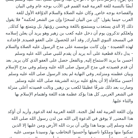
أيضًا بالنسبة للغة العربية قمة القمم في الأدب بوجه عام وفي البيان
والفصاحة بوجه خاص, وكان عليه الصلاة والسلام الذوّاقة الأول للغة
العرب حينما يقول: "إن من البيان لسحرًا وإن من الشعر لحكمة" فلا يقول
ذلك إلا الذي يستعذب ويستمتع باللغة ويحسن رؤيتها, بل ويتمتع بها كذلك,
ولعلكم تذكرون يوم أن دخل عليه كعب بن زهير وهو يريد أن يعلن إسلامه
في المسجد النبوي المبارك, وقد أعد للحصول على العفو قصيدة, فإعداده
لهذه القصيدة - وإن كانت مؤسسة على مدح الرسول عليه الصلاة والسلام
- يدل دلالة قطعية على أنه يريد أن يقدم للنبي صلى الله عليه وسلم
أحسن ما يريد الاستماع إليه, وبالفعل حصل على العفو الذي كان يريد, بعد
أن قدم قصيدته في مدح الرسول صلى الله عليه وسلم وفي مدح الإسلام
وبيان عظمته ومنزلته, وفي النهاية لم يجد الرسول صلى الله عليه وسلم
أحسن مكافأة إلا أن يخلع عليه بردته الشريفة صلى الله عليه وسلم,
وصارت بعد ذلك شرفًا عظيمًا لكعب بن زهير, ونالت قصيدته أعلى منزلة
في الشعر العربي, كل هذا يؤكد عظمة هذه اللغة واهتمام الإسلام بها
والثناء عليها.
وإن اللغة العربية لغة أهل الجنة.. اللغة العربية لغة الدعوة, وأريد أن أؤكد
هذا المعنى, لا يوفق في الدعوة إلى الله من لدن رسول الله صلى الله
عليه وسلم إلى يومنا هذا وإلى أن يرث الله الأرض ومن عليها إلا الذين
تمكنوا منها وملكوا ناصيتها وأحسنوا التخاطب بها, وسيدنا موسى عليه