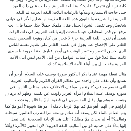
كلية تريد أن تنتمي؟! قلت: كلية اللغة العربية, وظللت على ذلك العهد
حتى جاءت الاستمارة وملأتها بالرغبات الثلاث: اللغة العربية ثم اللغة
العربية ثم الشريعة والقانون, هذه اللغة العظيمة لها عظيم الأثر في حياتي
شخصيًا, وقد تفضل الشيخ الجليل فقال ملمحًا جميلاً جدًا, حينما قال: أنت
ترفع من قدر المخاطب حينما تتحدث إليه باللغة العربية, في ذات الوقت
ينبغي أن نقول: اللغة العربية جزء لا يتجزأ من كيان وهوية الشخص نفسه,
القادر على الإفصاح عما يجول في نفسه, القادر على تقديم نفسه للناس,
الذي يحسن التعبير ويختصر الوقت في أوجز عبارة, لغة العروبة يا سيدي
كانت سببًا فعلاً قويًا من أسباب التواصل بين أبناء الأمة, ليس أبناء الأمة
العربية وفقط بل بين أبناء الأمة الإسلامية كذلك.
هناك نقطة مهمة عندما ذكر الدكتور سورة يوسف عليه السلام, أرجو أن
تسمع وأن تقف على واحدة من عظائم القرآن الكريم وأساليب العربية
التي تحسم مواقف كثيرة من مواقف الاختلاف حينما يختلف الناس, في
سورة يوسف عليه السلام امرأة العزيز راودته عن نفسه, وظهر له برهان,
وهمت به وهم بها, وقال المفسرون في قضية الهمّ ما قالوا, وتعددت
آراؤهم في الهم, أهو همّ كما يهمّ الرجل بأهله؟! أهو همّ شهوة؟! أهو همّ كما
يهم الصائم بالماء لكن يمنعه أنه صائم ويمنعه مراقبة رب العالمين سبحانه
وتعالى؟!! أم لم يحدث همّ مطلقًا؟!! تلك هي الإجابة الصحيحة التي نميل
إليها بناءً على حتمية قوانين أساليب اللغة العربية؛ لأن التعبير كالآتي: {وَلَقَدْ