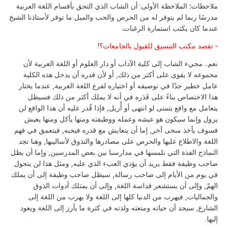
ملاحظات؛ الملاحظة الأولى: أن الشاب الذي التحق بأقسام اللغة العربية
مدرسًا ربما لم يتوفر له من الحرص والحب والميل ما توفر لأستاذنا الشيخ
عندما كان يكتب استمارة الرغبات.
- تقصد مكتب التنسيق للقبول بالجامعات؟!
نعم.. مجيء الشاب إلى كلية الآداب أو دار العلوم أو اللغة العربية لأن
مجموعه لا يقوى على أكثر من ذلك, أو لأن قدره أن يدخل هذه الكلية
عامل خطير جدًا في توصيفه أو اختياره لفرع اللغة العربية, عندما يختار
هذا الاختصاص بناءً على قَدَره في أنه لا يملك أكثر من ذلك فسيظل
يتعامل مع واقع يتمنى لو انتهى أو أُزيل, فإذا قُدر عليه أن هذا الواقع لن
يزول وإنما سيكون هو عيشه وعمله ووظيفته ومنها يأكل ومنها يعيش
فسوف يأخذ منحى آخر, إما أن يتعايش مع قدره فيحبه, فيتعمق في فهم
اللغة والاطلاع عليها والحرص على مصادرها والتذوق لأساليبها, وهنا تجد
النماذج الفذة التي نلمسها في مدارسنا بين بعض المدرسين, وإما أن يظل
صاحب وظيفة فقط يريد أن يؤدي العبء الذي عليه, ومثل هذا لن يتحول
في يوم من الأيام إلى صاحب رسالة, سيظل صاحب وظيفة إلى أن يملك
الهمّ, وإلى أن يستشعر قداسة اللغة, وإلى أن يمتلك أدوات الذوق
والجماليات, فيهرب من الدنيا كلها إلى اللغة ولا يهرب من اللغة إلى
الشارع, سيجد أن حياته ومتعته ولذته في كثرة ما يأرز إلى اللغة ويعود
إليها.