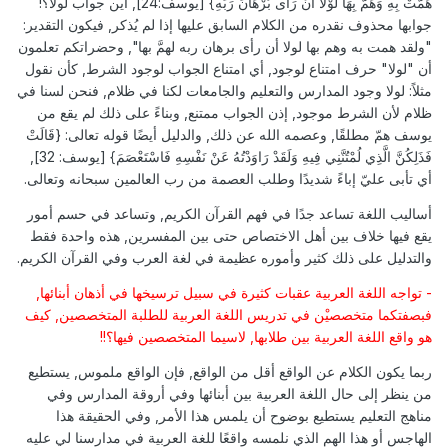
هَمَّتْ بِهِ وَهَمَّ بِهَا لَوْلا أَنْ رَأى بُرْهَانَ رَبِّهِ} [يوسف:24], أين جواب لولا؟!
جوابها محذوف نقدره من الكلام السابق عليها إذا لم يُذكر, فيكون التقدير:
"ولقد همت به وهم بها لولا أن رأى برهان ربه لهمَّ بها", وحضراتكم تعلمون
أن "لولا" حرف امتناع لوجود, أي امتناع الجواب لوجود الشرط, كأن نقول
مثلاً: لولا وجود المدارس والتعليم والجامعات لكنا في ظلام, فنحن لسنا في
ظلام لأن الشرط موجود, إذن الجواب ممتنع, وبناءً على ذلك لم يقع من
يوسف همّ مطلقًا, وعصمه الله عن ذلك, والدليل أيضًا قوله تعالى: {قَالَتْ
فَذَلِكُنَّ الَّذِي لُمْتُنَّنِي فِيهِ وَلَقَدْ رَاوَدْتُهُ عَنْ نَفْسِهِ فَاسْتَعْصَمَ} [يوسف: 32],
أي تأبى عليّ إباءً شديدًا وطلب العصمة من رب العالمين سبحانه وتعالى.
أساليب اللغة تساعد جدًا في فهم القرآن الكريم, وتساعد في حسم أمور
يقع فيها خلاف بين أهل الاختصاص حتى بين المفسرين, هذه واحدة فقط
والتدليل على ذلك كثير وأموره عظيمة في لغة العرب وفي القرآن الكريم.
- تواجه اللغة العربية عقبات كثيرة في سبيل ترسيخها في أذهان أبنائها,
فبصفتكما متخصصيْن في تدريس اللغة العربية للطلبة المتخصصين, كيف
هو واقع اللغة العربية بين طلابها, لاسيما المتخصصين فيها؟!!
ربما يكون الكلام عن الواقع أقل من الواقع, فإن الواقع ملموس, يستطيع
من ينظر إلى حال اللغة العربية بين أبنائها وفي أروقة المدارس وفي
مناهج التعليم يستطيع بوضوح أن يلمس هذا الأمر, وفي الحقيقة هذا
الهاجس أو هذا الهم الذي نلمسه واقعًا للغة العربية في مدارسنا لي عليه