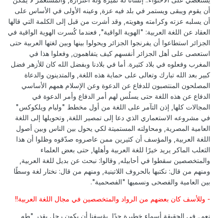
أن يقوم ويبقى ويستمر في بلد فيه عزة, وعينه الأولى في الأساس على
أن يسلبه عزته وكرامته وهويته, وقد أشرت من قبل إلى الكلمة التي قالها
العقاد عن اللغة العربية: "الهوية الواقية", فعندما كُسرت الهوية الواقية في
الجزائر استطاعوا أن يفرنجوا الجزائر ويحولوا بينها وبين لغتها العربية حتى
استعصى على أهل الجزائر أنفسهم كيف يتفاهمون, وفعلوا هذا في
المغرب وفعلوه في بلاد كثيرة. أما في بلادنا وبفضل الله كان للأزهر فضل
كبير بعد الله تبارك وتعالى على حماية هذه اللغة, والمتدينون والدعاة
المصلحون المنتصبون للدفاع عن الدعوة وعن الإسلام همهم الأساسي
الدفاع عن هذه اللغة حتى يسلُس لهم أمر الدفاع وأمر الدعوة في
المجالات كلها, إذن التآمر على اللغة من أول مخطط "وليام ويلكوكس"
في مشروعه الاستعماري الذي دعا إلى تمصير اللغة, وتحويلها إلى اللغة
العامية المصرية, ومحاولته المستميتة لكي يحول بين الناس وبين أصول
اللغة العربية, والمؤسف أن كثيرين ممن عاصروه صدّقوه وظلوا أن هذا
الثعلب الماكر يريد خيرًا للغة العربية وأهلها, حتى بعض العلماء
والمتخصصين سقطوا في أحابيله, وقالوا: نبحث عن بديل للغة العربية,
ومنهم من قال: نكتبها بالحروف اللاتينية, ومنهم من قال: نختار لغة وسطًا
بين العامية والفصحى ونسميها "الفصحمية".
- وللأسف كان بعضهم من الرواد والمتخصصين في مجال اللغة العربية!!
نعم.. في الحقيقة أسماء خطيرة جدًا, يؤسفنا أن يكون رجل بقدر "طه