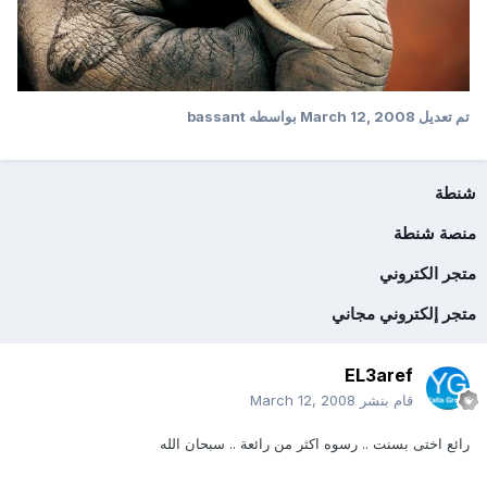
تم تعديل
March 12, 2008
بواسطه bassant
شنطة
منصة شنطة
متجر الكتروني
متجر إلكتروني مجاني
EL3aref
قام بنشر
March 12, 2008
رائع اختى بسنت .. رسوه اكثر من رائعة .. سبحان الله