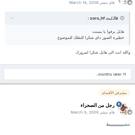
قام بنشر
March 14, 2008
قالـ/ـت zoro_hf :
هايل برفوا يا بسنت
خطيرة الصور داى شكرا للنقلك للموضوع
والله انت الى هايل شكرا لمرورك
11 months later...
مشرفي الأقسام
رجل من الصحراء
قام بنشر
March 9, 2009
تنشييييييييييييط