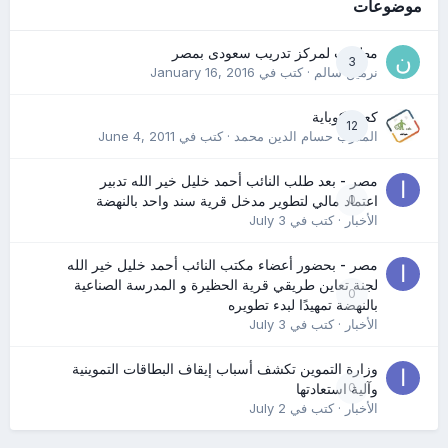
موضوعات
مطلوب لمركز تدريب سعودى بمصر
3
نرمين سالم
· كتب في
January 16, 2016
كعب كوباية
12
المدرب حسام الدين محمد
· كتب في
June 4, 2011
مصر - بعد طلب النائب أحمد خليل خير الله تدبير
0
اعتماد مالي لتطوير مدخل قرية سند واحد بالنهضة
الأخبار
· كتب في
July 3
مصر - بحضور أعضاء مكتب النائب أحمد خليل خير الله
لجنة تعاين طريقي قرية الحظيرة و المدرسة الصناعية
0
بالنهضة تمهيدًا لبدء تطويره
الأخبار
· كتب في
July 3
وزارة التموين تكشف أسباب إيقاف البطاقات التموينية
0
وآلية استعادتها
الأخبار
· كتب في
July 2