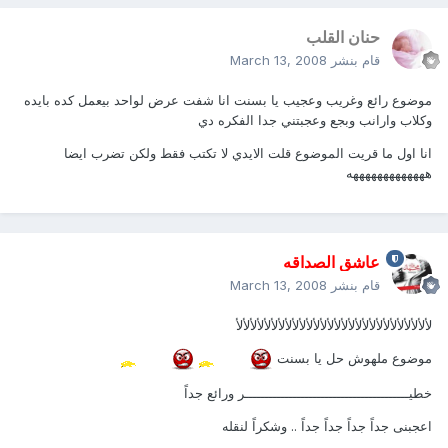
حنان القلب
قام بنشر
March 13, 2008
موضوع رائع وغريب وعجيب يا بسنت انا شفت عرض لواحد بيعمل كده بايده
وكلاب وارانب وبجع وعجبتني جدا الفكره دي
انا اول ما قريت الموضوع قلت الايدي لا تكتب فقط ولكن تضرب ايضا
هههههههههههههه
عاشق الصداقه
قام بنشر
March 13, 2008
لألألألألألألألألألألألألألألألألألألألألألألألألألألألأ
موضوع ملهوش حل يا بسنت
خطيـــــــــــــــــــــــــــــــــــــــــر ورائع جداً
اعجبنى جداً جداً جداً جداً .. وشكراً لنقله