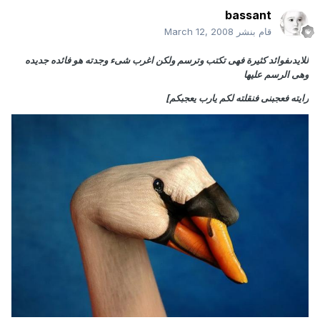
bassant
قام بنشر
March 12, 2008
للايدىفوائد كثيرة فهى تكتب وترسم ولكن اغرب شىء وجدته هو فائده جديده
وهى الرسم عليها
رايته فعجبنى فنقلته لكم يارب يعجبكم]