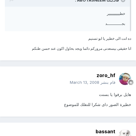
خطييييييييير
بجــــــــــــد
ده انت الى خطير يا ابو تسنيم
انا حقيقى بيسعدنى مروركم دائما وبجد بحاول اكون عند حسن ظنكم
zoro_hf
قام بنشر
March 13, 2008
هايل برفوا يا بسنت
خطيرة الصور داى شكرا للنقلك للموضوع
bassant