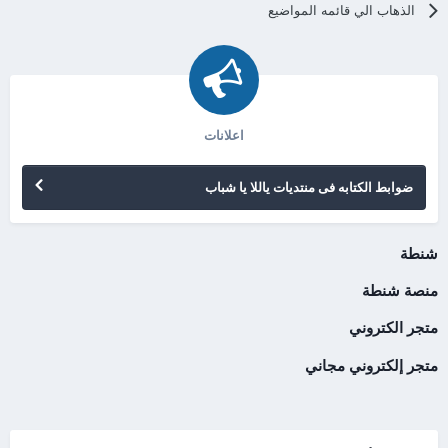
الذهاب الي قائمه المواضيع
اعلانات
ضوابط الكتابه فى منتديات ياللا يا شباب
شنطة
منصة شنطة
متجر الكتروني
متجر إلكتروني مجاني