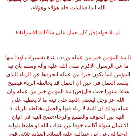
الله ابدا،فبالنيات خلد هؤلاء وهؤلاء،
ثم تلا قوله(قل كل يعمل على شاكلته)الاسراء
84
5-
نية المؤمن خير من عمله:
وردت عدة تفسيرات لهذا منها
ما عن الرسول الاكرم صلى الله عليه وآله وسلم بأن نية
المؤمن انما تكون خيرا من عمله لتجردها عن الرياء اللذي
يفسد العمل في حين ان العمل قد يخالطه الرياء فيصبح
هباءا منثورا حيث قال(ص):نية المؤمن خير من عمله وان
الله عز وجل ليعطي العبد على نيته ما لا يعطيه على
عمله،وذلك ان النية لا رياء فيها والعمل يخالطه الرياء. 6-
النية بين الخوف والطمع والرجاء:تصح النية في اتيان
الاعمال سواء أكانت خوفا من عذاب الله او طمعا بثوابه
اوحبا له..عن ابي عبدالله عليه السلام:العبادة ثلاثة..قوم