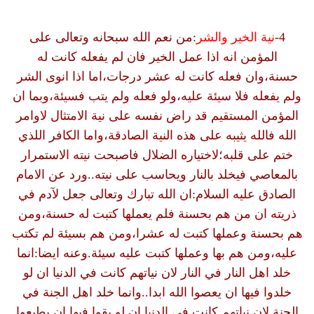
4-
نية الخير والشر
:من نعم الله سبحانه وتعالى على
المؤمن انه اذا عمل الخير فان لم يفعله كانت له
حسنة،وان فعله كانت له عشر درجات،اما اذا انوى الشر
ولم يفعله فلا سيئة عليه،ولو فعله ولم يتب فسيئة،وبما ان
المؤمن المستقيم قد راض نفسه على نية الامتثال لاوامر
الله فالله يثيبه على هذه النية الصادقة،واما الكافر اللذي
ختم على قلبه؛لاختياره الضلال فاصبحت نيته الاستمرار
بالمعاصي فيخلد بالنار ويحاسب على نيته..ورد عن الامام
الصادق عليه السلام:ان الله تبارك وتعالى جعل لآدم في
ذريته ان من هم بحسنة فلم يعملها كتبت له حسنة،ومن
هم بحسنة وعملها كتبت له عشرا،ومن هم بسيئة لم تكتب
عليه،ومن هم بها وعملها كتبت عليه سيئة.وعنه ايضا:انما
خلد اهل النار في النار لان نياتهم كانت في الدنيا ان لو
خلدوا فيها ان يعصوا الله ابدا..وانما خلد اهل الجنة في
الجنة لان نياتهم كانت في الدنيا ان لو بقوا فيها ان يطيعوا