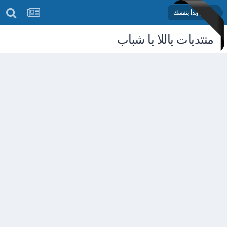
مشروع إبدأ بنفسك
منتديات ياللا يا شباب