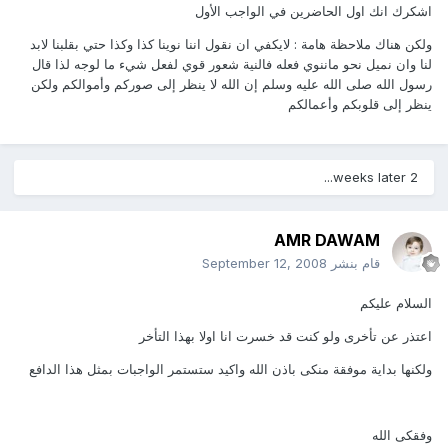
اشكرك انك اول الحاضرين في الواجب الأول
ولكن هناك ملاحظة هامة : لايكفي ان نقول اننا نوينا كذا وكذا حتي بقلبنا لابد
لنا وان نميل نحو ماننوي فعله فالنية شعور قوي لفعل شيء ما لوجه لذا قال
رسول الله صلى الله عليه وسلم إن الله لا ينظر إلى صوركم وأموالكم ولكن
ينظر إلى قلوبكم وأعمالكم
2 weeks later...
AMR DAWAM
قام بنشر
September 12, 2008
السلام عليكم
اعتذر عن تأخرى ولو كنت قد خسرت انا اولا بهذا التأخر
ولكنها بداية موفقة منكى باذن الله واكيد ستستمر الواجبات بمثل هذا الدافع
وفقكى الله