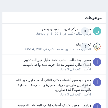
موضوعات
مطلوب لمركز تدريب سعودى بمصر
3
نرمين سالم
· كتب في
January 16, 2016
كعب كوباية
12
المدرب حسام الدين محمد
· كتب في
June 4, 2011
مصر - بعد طلب النائب أحمد خليل خير الله تدبير
0
اعتماد مالي لتطوير مدخل قرية سند واحد بالنهضة
الأخبار
· كتب في
July 3
مصر - بحضور أعضاء مكتب النائب أحمد خليل خير الله
لجنة تعاين طريقي قرية الحظيرة و المدرسة الصناعية
0
بالنهضة تمهيدًا لبدء تطويره
الأخبار
· كتب في
July 3
وزارة التموين تكشف أسباب إيقاف البطاقات التموينية