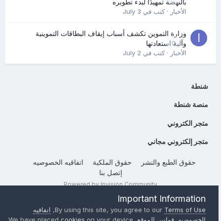
بالنهضة تمهيدًا لبدء تطويره
الأخبار
· كتب في
July 3
وزارة التموين تكشف أسباب إيقاف البطاقات التموينية
0
وآلية استعادتها
الأخبار
· كتب في
July 2
شنطة
منصة شنطة
متجر الكتروني
متجر إلكتروني مجاني
حقوق الطبع والنشر
حقوق الملكية
اتفاقيه الخصوصيه
إتصل بنا
Powered by Invision Community
Important Information
Terms of Use
By using this site, you agree to our
,
اتفاقيه
الخصوصيه
,
قوانين الموقع
, We have placed
on your device
cookies