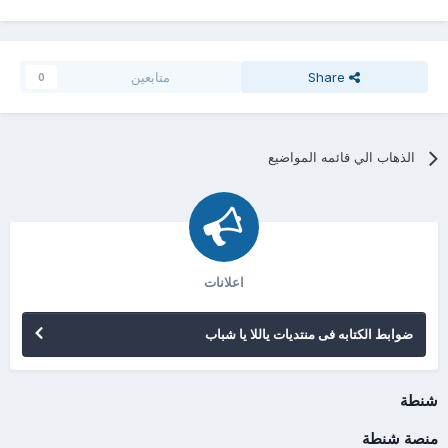
Share
متابعين
0
الذهاب الي قائمه المواضيع
اعلانات
ضوابط الكتابه فى منتديات ياللا يا شباب
شنطة
منصة شنطة