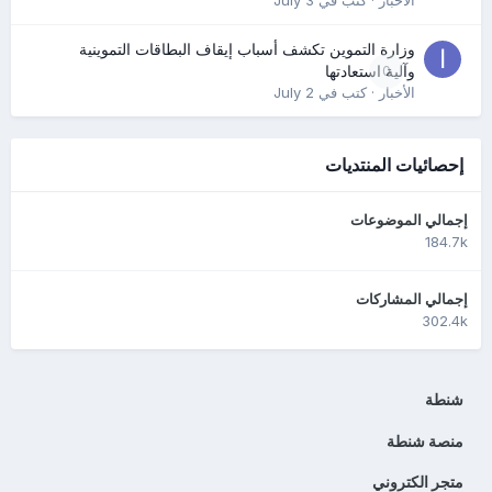
الأخبار
· كتب في
July 3
وزارة التموين تكشف أسباب إيقاف البطاقات التموينية
0
وآلية استعادتها
الأخبار
· كتب في
July 2
إحصائيات المنتديات
إجمالي الموضوعات
184.7k
إجمالي المشاركات
302.4k
شنطة
منصة شنطة
متجر الكتروني