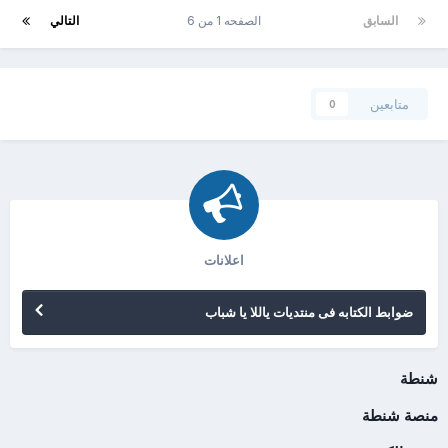
السابق
الصفحه 1 من 6
التالي
متابعين
0
اعلانات
ضوابط الكتابه فى منتديات ياللا يا شباب
شنطة
منصة شنطة