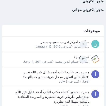
متجر الكتروني
متجر إلكتروني مجاني
موضوعات
مطلوب لمركز تدريب سعودى بمصر
3
نرمين سالم
· كتب في
January 16, 2016
كعب كوباية
12
المدرب حسام الدين محمد
· كتب في
June 4, 2011
مصر - بعد طلب النائب أحمد خليل خير الله تدبير
0
اعتماد مالي لتطوير مدخل قرية سند واحد بالنهضة
الأخبار
· كتب في
July 3
مصر - بحضور أعضاء مكتب النائب أحمد خليل خير الله
لجنة تعاين طريقي قرية الحظيرة و المدرسة الصناعية
0
بالنهضة تمهيدًا لبدء تطويره