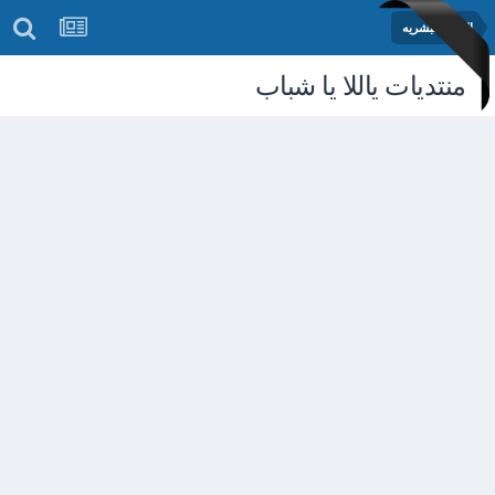
التنميه البشريه
منتديات ياللا يا شباب