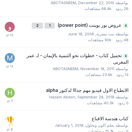
بواسطه
December 22, 2010
,
ABOTASNEEM
26
ردود
68.4k
مشاهدات
عروض بور بوينت (power point)
2
1
بواسطه
بنت مصرية
,
June 18, 2008
48
ردود
90k
مشاهدات
تحميل كتاب - خطوات نحو التنمية بالإيمان - لـ عمر
المغربى
بواسطه
November 18, 2011
,
ABOTASNEEM
13
ردود
23.6k
مشاهدات
الانطباع الاول فيديو مهم جدااا لدكتور alpha
بواسطه
September 28, 2018
,
Hazem Abdon
0
ردود
40.3k
مشاهدات
كتاب هندسة الاقناع
بواسطه
بحلم اكون وبحاول
,
January 1, 2018
0
ردود
15.7k
مشاهدات