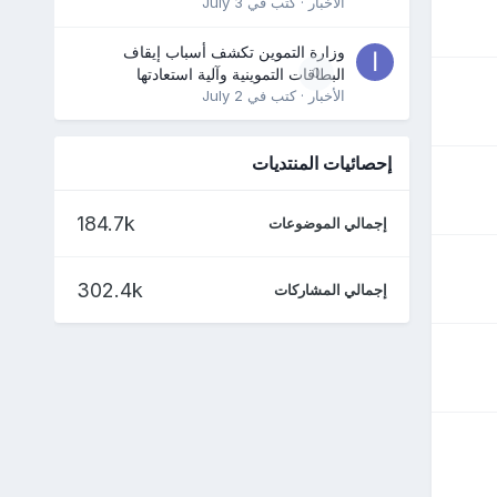
الأخبار
· كتب في
July 3
وزارة التموين تكشف أسباب إيقاف
0
البطاقات التموينية وآلية استعادتها
الأخبار
· كتب في
July 2
إحصائيات المنتديات
184.7k
إجمالي الموضوعات
302.4k
إجمالي المشاركات