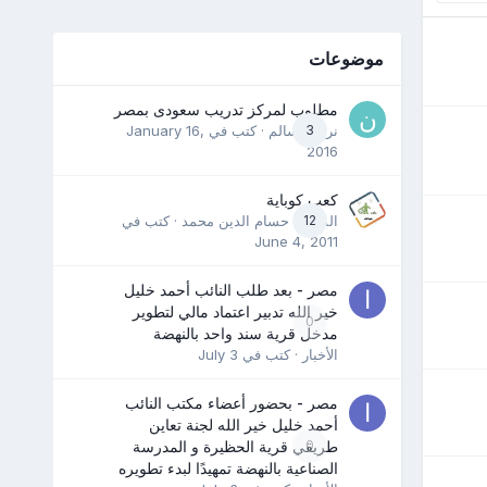
موضوعات
مطلوب لمركز تدريب سعودى بمصر
3
نرمين سالم
· كتب في
January 16,
2016
كعب كوباية
12
المدرب حسام الدين محمد
· كتب في
June 4, 2011
مصر - بعد طلب النائب أحمد خليل
خير الله تدبير اعتماد مالي لتطوير
0
مدخل قرية سند واحد بالنهضة
الأخبار
· كتب في
July 3
مصر - بحضور أعضاء مكتب النائب
أحمد خليل خير الله لجنة تعاين
0
طريقي قرية الحظيرة و المدرسة
الصناعية بالنهضة تمهيدًا لبدء تطويره