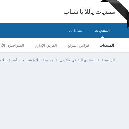
منتديات ياللا يا شباب
المنتديات
النشاطات
المنتديات
قوانين الموقع
الفريق الإداري
المتواجدون الآن
الرئيسية
المنتدى الثقافى والأدبى
مدرسة ياللا يا شباب
أسرة ياللا 