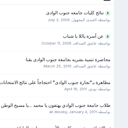
نتائج كليات جامعه جنوب الوادى
بواسطه
الجندى المجهول
,
July 3, 2009
عن أسرة ياللا يا شباب
بواسطه
عاشق الصداقه
,
October 11, 2006
محاضرة تنمية بشريه بجامعة جنوب الوادى بقنا
بواسطه
عاشق الصداقه
,
March 25, 2010
مظاهرة بـ"تجارة جنوب الوادى" احتجاجاً على نتائج الامتحانات
بواسطه
نودي
,
April 16, 2011
طلاب جامعة جنوب الوادي يهتفون يا محمد ...يا مسيح الوطن ه
بواسطه
January 4, 2011
,
ali desoky
تم الانتهاء من تصميم كارنيه الأسره .. وجارى الطباعه