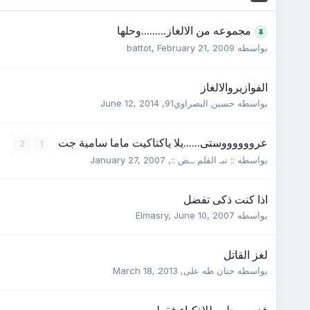
مجموعه من الالغاز.........وحلها
بواسطه
February 21, 2009
,
battot
الفوازيروالالغاز
بواسطه
حسين البصراوي91
,
June 12, 2014
عرووووووستى......يلا ياكتاكيت ماما سامية جت
2
1
بواسطه
:: نبـ القلم ــض ::
,
January 27, 2007
اذا كنت ذكى تفضل
بواسطه
June 10, 2007
,
Elmasry
لغز القاتل
بواسطه
حنان طه على
,
March 18, 2013
فزوره حلوه للاذكياء فقط