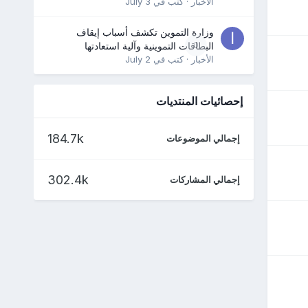
الأخبار
· كتب في
July 3
وزارة التموين تكشف أسباب إيقاف
0
البطاقات التموينية وآلية استعادتها
الأخبار
· كتب في
July 2
إحصائيات المنتديات
184.7k
إجمالي الموضوعات
302.4k
إجمالي المشاركات