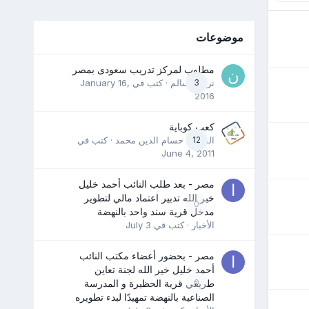
موضوعات
مطلوب لمركز تدريب سعودى بمصر
3
نرمين سالم
· كتب في
January 16,
2016
كعب كوباية
12
المدرب حسام الدين محمد
· كتب في
June 4, 2011
مصر - بعد طلب النائب أحمد خليل
خير الله تدبير اعتماد مالي لتطوير
0
مدخل قرية سند واحد بالنهضة
الأخبار
· كتب في
July 3
مصر - بحضور أعضاء مكتب النائب
أحمد خليل خير الله لجنة تعاين
0
طريقي قرية الحظيرة و المدرسة
الصناعية بالنهضة تمهيدًا لبدء تطويره