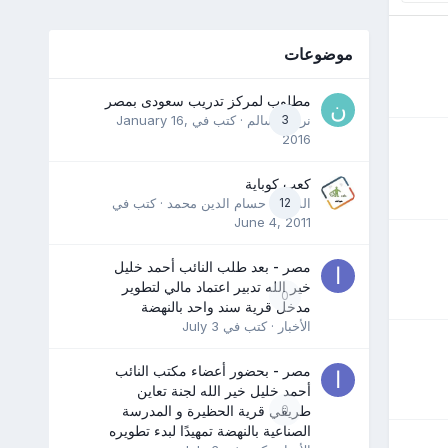
موضوعات
مطلوب لمركز تدريب سعودى بمصر
3
نرمين سالم
· كتب في
January 16,
2016
كعب كوباية
12
المدرب حسام الدين محمد
· كتب في
June 4, 2011
مصر - بعد طلب النائب أحمد خليل
خير الله تدبير اعتماد مالي لتطوير
0
مدخل قرية سند واحد بالنهضة
الأخبار
· كتب في
July 3
مصر - بحضور أعضاء مكتب النائب
أحمد خليل خير الله لجنة تعاين
0
طريقي قرية الحظيرة و المدرسة
الصناعية بالنهضة تمهيدًا لبدء تطويره