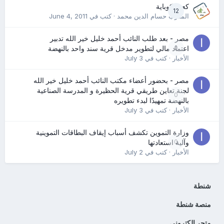
كعب كوباية
12
المدرب حسام الدين محمد
· كتب في
June 4, 2011
مصر - بعد طلب النائب أحمد خليل خير الله تدبير
0
اعتماد مالي لتطوير مدخل قرية سند واحد بالنهضة
الأخبار
· كتب في
July 3
مصر - بحضور أعضاء مكتب النائب أحمد خليل خير الله
لجنة تعاين طريقي قرية الحظيرة و المدرسة الصناعية
0
بالنهضة تمهيدًا لبدء تطويره
الأخبار
· كتب في
July 3
وزارة التموين تكشف أسباب إيقاف البطاقات التموينية
0
وآلية استعادتها
الأخبار
· كتب في
July 2
شنطة
منصة شنطة
متجر الكتروني