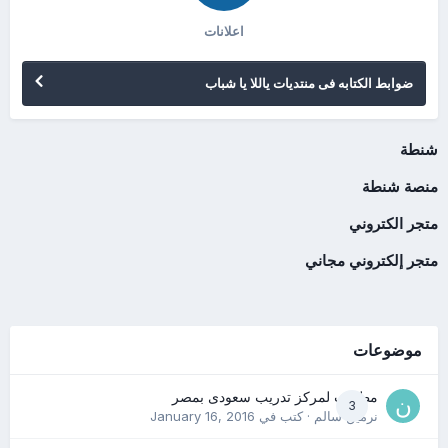
اعلانات
ضوابط الكتابه فى منتديات ياللا يا شباب
شنطة
منصة شنطة
متجر الكتروني
متجر إلكتروني مجاني
موضوعات
مطلوب لمركز تدريب سعودى بمصر
3
نرمين سالم
· كتب في
January 16, 2016