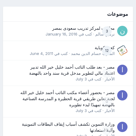
موضوعات
مطلوب لمركز تدريب سعودى بمصر
3
نرمين سالم
· كتب في
January 16, 2016
كعب كوباية
12
المدرب حسام الدين محمد
· كتب في
June 4, 2011
مصر - بعد طلب النائب أحمد خليل خير الله تدبير
0
اعتماد مالي لتطوير مدخل قرية سند واحد بالنهضة
الأخبار
· كتب في
July 3
مصر - بحضور أعضاء مكتب النائب أحمد خليل خير الله
لجنة تعاين طريقي قرية الحظيرة و المدرسة الصناعية
0
بالنهضة تمهيدًا لبدء تطويره
الأخبار
· كتب في
July 3
وزارة التموين تكشف أسباب إيقاف البطاقات التموينية
0
وآلية استعادتها