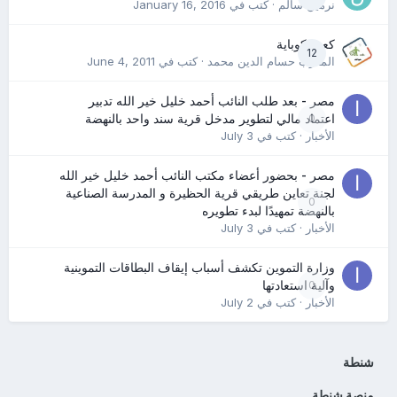
نرمين سالم
· كتب في
January 16, 2016
كعب كوباية
12
المدرب حسام الدين محمد
· كتب في
June 4, 2011
مصر - بعد طلب النائب أحمد خليل خير الله تدبير
0
اعتماد مالي لتطوير مدخل قرية سند واحد بالنهضة
الأخبار
· كتب في
July 3
مصر - بحضور أعضاء مكتب النائب أحمد خليل خير الله
لجنة تعاين طريقي قرية الحظيرة و المدرسة الصناعية
0
بالنهضة تمهيدًا لبدء تطويره
الأخبار
· كتب في
July 3
وزارة التموين تكشف أسباب إيقاف البطاقات التموينية
0
وآلية استعادتها
الأخبار
· كتب في
July 2
شنطة
منصة شنطة