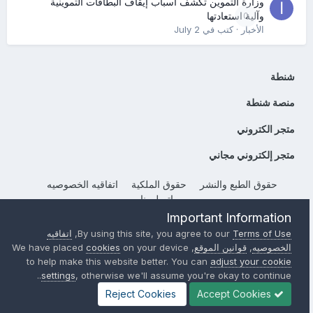
وزارة التموين تكشف أسباب إيقاف البطاقات التموينية
0
وآلية استعادتها
الأخبار
· كتب في
July 2
شنطة
منصة شنطة
متجر الكتروني
متجر إلكتروني مجاني
حقوق الطبع والنشر
حقوق الملكية
اتفاقيه الخصوصيه
إتصل بنا
Important Information
Powered by Invision Community
Terms of Use
By using this site, you agree to our
,
اتفاقيه
الخصوصيه
,
قوانين الموقع
, We have placed
on your device
cookies
to help make this website better. You can
adjust your cookie
settings
, otherwise we'll assume you're okay to continue..
Reject Cookies
Accept Cookies