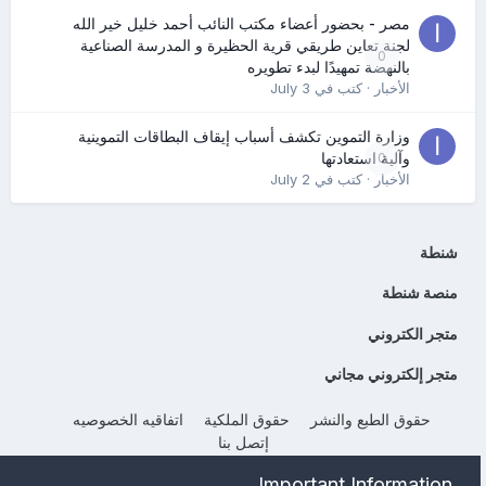
مصر - بحضور أعضاء مكتب النائب أحمد خليل خير الله
لجنة تعاين طريقي قرية الحظيرة و المدرسة الصناعية
0
بالنهضة تمهيدًا لبدء تطويره
الأخبار
· كتب في
July 3
وزارة التموين تكشف أسباب إيقاف البطاقات التموينية
0
وآلية استعادتها
الأخبار
· كتب في
July 2
شنطة
منصة شنطة
متجر الكتروني
متجر إلكتروني مجاني
حقوق الطبع والنشر
حقوق الملكية
اتفاقيه الخصوصيه
إتصل بنا
Powered by Invision Community
Important Information