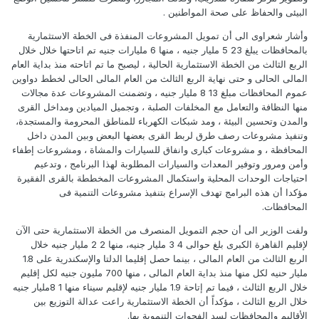
البيئى والحفاظ على صحة المواطنين .
وأشار شعراوى الى أن تمويل المشروعات المنفذة فى الخطة الاستثمارية
بالمحافظات يبلغ 23 5 مليار جنيه ، منها 6 مليارات جنيه تم اتاحتها خلال خلال
الربع الثالث من الخطة الاستثمارية الحالية ، ليصبح ما تم اتاحته منذ بداية العام
المالى الحالى و حتى نهاية الربع الثالث من العام المالى الحالى لخطط دواوين
عموم المحافظات مبلغ 13 8 مليار جنيه ، وتضمنت المشروعات عدة مجالات
منها النظافة والتعامل مع المخلفات الصلبة ، وتجميل الميادين ومداخل القرى
والمدن وتحسين البيئة ، ومد شبكات الكهرباء للمناطق المحرومة والمستجدة،
وتنفيذ مشروعات رصف طرق لربط القرى بعضها البعض وبين المدن داخل
المحافظة ، و مشروعات كبارى وانفاق للسيارات والمشاة ، ومشروعات إطفاء
وأمن ومرور وتوفير المعدات والسيارات المطلوبة لهذا البرنامج ، وتدعيم
احتياجات الوحدات المحلية واستكمال المشروعات المخططة بالقرى الفقيرة
مؤكدا أن هذه البرامج تهدف الإسراع بتنفيذ مشروعات التنمية فى
المحافظات.
ولفت الوزير الى أن حجم التمويل المنصرف من الخطة الاستثمارية حتى الآن
لإقليم القاهرة الكبرى بلغ حوالى 4 3 مليار جنيه، منها 2 2 مليار جنيه خلال
الربع الثالث من العام المالى ، بينما حصل إقليما الدلتا والإسكندرية على 1.8
مليار حنيه لكل منها منذ بداية العام المالى ، منها 700 مليون جنيه لكل إقليم
خلال الربع الثالث ، فيما تم إتاحة 1.9 مليار جنيه لإقليم سيناء منها 1 8مليار جنيه
خلال الربع الثالث ، مؤكداً أن الخطة الاستثمارية راعت عدالة التوزيع بين
الأقاليم والمحافظات لسد الفجوات التنموية بها.