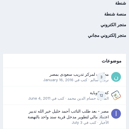
شنطة
منصة شنطة
متجر الكتروني
متجر إلكتروني مجاني
موضوعات
مطلوب لمركز تدريب سعودى بمصر
3
نرمين سالم
· كتب في
January 16, 2016
كعب كوباية
12
المدرب حسام الدين محمد
· كتب في
June 4, 2011
مصر - بعد طلب النائب أحمد خليل خير الله تدبير
0
اعتماد مالي لتطوير مدخل قرية سند واحد بالنهضة
الأخبار
· كتب في
July 3