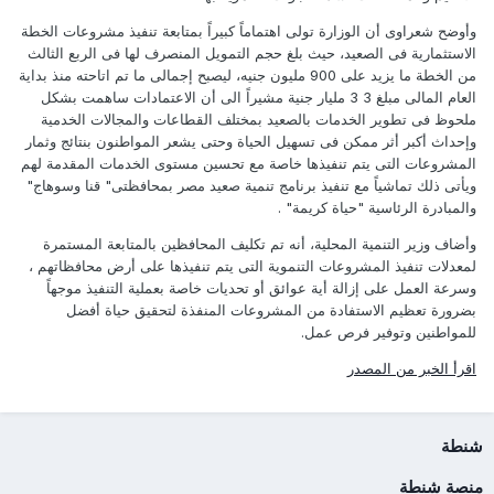
وأوضح شعراوى أن الوزارة تولى اهتماماً كبيراً بمتابعة تنفيذ مشروعات الخطة
الاستثمارية فى الصعيد، حيث بلغ حجم التمويل المنصرف لها فى الربع الثالث
من الخطة ما يزيد على 900 مليون جنيه، ليصبح إجمالى ما تم اتاحته منذ بداية
العام المالى مبلغ 3 3 مليار جنية مشيراً الى أن الاعتمادات ساهمت بشكل
ملحوظ فى تطوير الخدمات بالصعيد بمختلف القطاعات والمجالات الخدمية
وإحداث أكبر أثر ممكن فى تسهيل الحياة وحتى يشعر المواطنون بنتائج وثمار
المشروعات التى يتم تنفيذها خاصة مع تحسين مستوى الخدمات المقدمة لهم
ويأتى ذلك تماشياً مع تنفيذ برنامج تنمية صعيد مصر بمحافظتى" قنا وسوهاج"
والمبادرة الرئاسية "حياة كريمة" .
وأضاف وزير التنمية المحلية، أنه تم تكليف المحافظين بالمتابعة المستمرة
لمعدلات تنفيذ المشروعات التنموية التى يتم تنفيذها على أرض محافظاتهم ،
وسرعة العمل على إزالة أية عوائق أو تحديات خاصة بعملية التنفيذ موجهاً
بضرورة تعظيم الاستفادة من المشروعات المنفذة لتحقيق حياة أفضل
للمواطنين وتوفير فرص عمل.
اقرأ الخبر من المصدر
شنطة
منصة شنطة