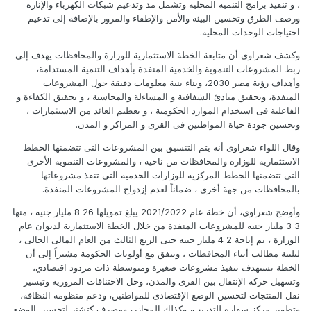
، و تنفيذ برامج التنمية المحلية وتشمل مد وتدعيم شبكات الكهرباء والإنارة
ورصف الطرق وتحسين البيئة والأمن والإطفاء والمرور بالإضافة إلى تدعيم
احتياجات الوحدات المحلية.
وكشف شعراوى أن متابعة الخطة الاستثمارية للوزارة والمحافظات يهدف إلى
ربط المشروعات التنموية والخدمية المنفذة بأهداف التنمية المستدامة،
وأهداف رؤية مصر 2030، وبناء بنية معلومات دقيقة حول المشروعات
المنفذة، وتحقيق مبادئ الشفافية و المساءلة والمحاسبة ، و تحقيق الكفاءة و
الفاعلية فى استخدام الموارد الحكومية ، و تعظيم العائد من الاستثمارات ،
وتحسين جودة حياة المواطنين فى القرى و المراكز و المدن.
وقال اللواء شعراوى أنه يتم التنسيق بين المشروعات التى تتضمنها الخطط
الاستثمارية للوزارة والمحافظات من ناحية ، والمشروعات التنموية الأخرى
التى تتضمنها الخطط المركزية للوزارات الخدمية التى تنفذ مشروعاتها
بالمحافظات من جهة أخرى ، ضماناً لعدم إزدواج المشروعات المنفذة.
وأوضح شعراوى، أن خطة عام 2021/2022 يبلغ تمويلها 26 8 مليار جنيه ، منها
3 3 مليار جنيه للمشروعات المنفذة من خلال الخطة الاستثمارية لديوان عام
الوزارة ، تم إتاحة 2 4 مليار جنيه حتى الربع الثالث من العام المالى الحالى ،
لتلبية مطالب أبناء المحافظات ، ويتفق مع أولويات الحكومة مشيراً إلى أن
الخطة تستهدف تنفيذ مشروعات صغيرة ومتوسطة ذات مردود اقتصادي،
وتسهيل حركة الإنتقال بين القرى والمدن، وحل الاختناقات المرورية وتيسير
نقل المنتجات لتحسين الوضع الإقتصادى للمواطنين، ودعم منظومة النظافة،
وتطوير مركز سقارة للتدريب، وكذلك المجازر، ومصرف كتشنر لتحسين الوضع