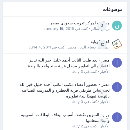
موضوعات
مطلوب لمركز تدريب سعودى بمصر
3
نرمين سالم
· كتب في
January 16, 2016
كعب كوباية
12
المدرب حسام الدين محمد
· كتب في
June 4, 2011
مصر - بعد طلب النائب أحمد خليل خير الله تدبير
0
اعتماد مالي لتطوير مدخل قرية سند واحد بالنهضة
الأخبار
· كتب في
July 3
مصر - بحضور أعضاء مكتب النائب أحمد خليل خير الله
لجنة تعاين طريقي قرية الحظيرة و المدرسة الصناعية
0
بالنهضة تمهيدًا لبدء تطويره
الأخبار
· كتب في
July 3
وزارة التموين تكشف أسباب إيقاف البطاقات التموينية
0
وآلية استعادتها
الأخبار
· كتب في
July 2