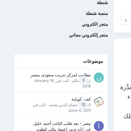
شنطة
منصة شنطة
0
متجر الكتروني
متجر إلكتروني مجاني
موضوعات
مطلوب لمركز تدريب سعودى بمصر
3
نرمين سالم
· كتب في
January 16,
َرة
2016
ء
كعب كوباية
12
المدرب حسام الدين محمد
· كتب في
June 4, 2011
لك
مصر - بعد طلب النائب أحمد خليل
خير الله تدبير اعتماد مالي لتطوير