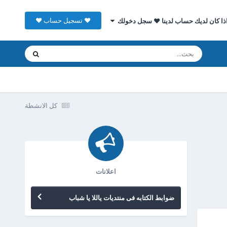
♥ تسجيل حساب ♥
ذا كان لديك حساب لدينا ♥ سجل دخولك
كل الانشطة
اعلانات
ضوابط الكتابه فى منتديات ياللا يا شباب