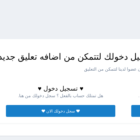
ل دخولك لتتمكن من اضافه تعليق جديد
عضوا لدينا لتتمكن من التعليق
♥ تسجيل دخول ♥
هل تمتلك حساب بالفعل ؟ سجل دخولك من هنا.
♥ سجل دخولك الان ♥