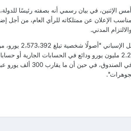
مس الإثنين، في بيان رسمي أنه بصفته رئيسًا للدولة،
لمناسب الإعلان عن ممتلكاته للرأي العام، من أجل إضف
لالتزام المدني.
ووفق البيان، يملك العاهل الإسباني "أصولًا شخصية تبلغ 2،573،392
ضمنها ما يزيد قليلا عن 2.2 مليون يورو ودائع في الحسابات الجارية أو حسا
التوفير وقيم المشاركة في الصندوق، في حين أن ما يقارب 300 أ
جوهرات".