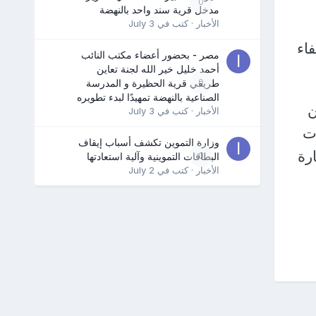
0
مدخل قرية سند واحد بالنهضة
الأخبار
· كتب في
July 3
اء
مصر - بحضور أعضاء مكتب النائب
أحمد خليل خير الله لجنة تعاين
0
طريقي قرية الحظيرة و المدرسة
الصناعية بالنهضة تمهيدًا لبدء تطويره
 يورو، من
الأخبار
· كتب في
July 3
بات
وزارة التموين تكشف أسباب إيقاف
لف يورو عبارة
0
البطاقات التموينية وآلية استعادتها
الأخبار
· كتب في
July 2