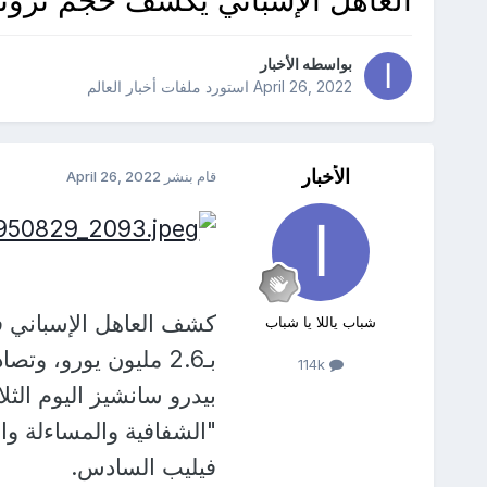
بواسطه
الأخبار
April 26, 2022
استورد ملفات
أخبار العالم
الأخبار
قام بنشر
April 26, 2022
كشف العاهل الإسباني في
شباب ياللا يا شباب
بـ2.6 مليون يورو، و
114k
بيدرو سانشيز اليوم الثل
"الشفافية والمساءلة وال
فيليب السادس.