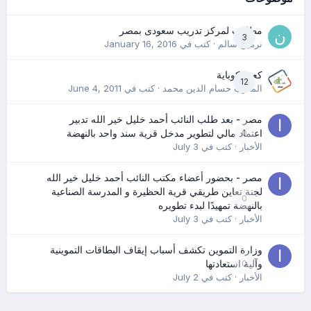
مطلوب لمركز تدريب سعودى بمصر
3
نرمين سالم
· كتب في
January 16, 2016
كعب كوباية
12
المدرب حسام الدين محمد
· كتب في
June 4, 2011
مصر - بعد طلب النائب أحمد خليل خير الله تدبير
0
اعتماد مالي لتطوير مدخل قرية سند واحد بالنهضة
الأخبار
· كتب في
July 3
مصر - بحضور أعضاء مكتب النائب أحمد خليل خير الله
لجنة تعاين طريقي قرية الحظيرة و المدرسة الصناعية
0
بالنهضة تمهيدًا لبدء تطويره
الأخبار
· كتب في
July 3
وزارة التموين تكشف أسباب إيقاف البطاقات التموينية
0
وآلية استعادتها
الأخبار
· كتب في
July 2