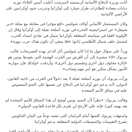
كانت وزيرة الدفاع الألمانية كريستينه لامبرشت أعلنت أمس الثلاثاء توريد
دبابات مضادة للطائرات طراز جيبارد إلى أوكرانيا وتدريب جنود أوكرانيين على
الأراضي الألمانية.
وكان المستشار الألماني أولاف شولتس دافع مؤخرا في مقابلة مع مجلة «دير
شبيغل» عن استراتيجيته الحذرة في توريد أسلحة ثقيلة إلى أوكرانيا وقال إن
الأولوية العليا في سياسته المتعلقة بأوكرانيا تتمثل في تفادي امتداد الحرب
لتشمل حلف شمال الأطلسي (ناتو) «فلا ينبغي أن تكون هناك حرب نووية».
ورداً على سؤال حول ما إذا كان شولتس أثار الذعر بهذه التصريحات، قالت
بيربوك «لا» مشيرة إلى أن الغرض من الحرب الهجينة التي يقودها بوتين هو
«إثارة مخاوف دول أخرى وتقسيم دول أخرى»، وأردفت: «ولذلك فإن موازنة
الأمور بشكل متكرر هو أمر مهم وصائب».
ورأت بيربوك أن توريد أسلحة ثقيلة لا يعد دخولاً في الحرب من ناحية القانون
الدولي، لأنه يدعم حق أوكرانيا في الدفاع عن نفسها على النحو المنصوص
عليه في ميثاق الأمم المتحدة.
وقالت بيربوك: «نظراً لأن السيد بوتين أوضح أن هذا الميثاق للأمم المتحدة لم
يعد يهمه كثيرا، فإنه على الأرجح لن يلتزم بكل قاعدة للقانون الدولي».
واستهلت بيربوك كلمتها أمام البرلمان التي تشبه نوعاً من البيان الحكومي
بشرح التقييمات والتنسيقات الدولية المتعلقة بدعم أوكرانيا.
وأكدت بيربوك ضرورة الالتزام بالتعهدات فيما يتعلق بتوريدات الأسلحة، لافتة