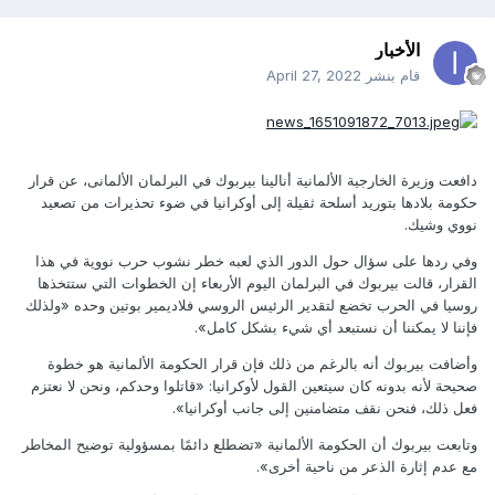
الأخبار
قام بنشر
April 27, 2022
دافعت وزيرة الخارجية الألمانية أنالينا بيربوك في البرلمان الألمانى، عن قرار
حكومة بلادها بتوريد أسلحة ثقيلة إلى أوكرانيا في ضوء تحذيرات من تصعيد
نووي وشيك.
وفي ردها على سؤال حول الدور الذي لعبه خطر نشوب حرب نووية في هذا
القرار، قالت بيربوك في البرلمان اليوم الأربعاء إن الخطوات التي ستتخذها
روسيا في الحرب تخضع لتقدير الرئيس الروسي فلاديمير بوتين وحده «ولذلك
فإننا لا يمكننا أن نستبعد أي شيء بشكل كامل».
وأضافت بيربوك أنه بالرغم من ذلك فإن قرار الحكومة الألمانية هو خطوة
صحيحة لأنه بدونه كان سيتعين القول لأوكرانيا: «قاتلوا وحدكم، ونحن لا نعتزم
فعل ذلك، فنحن نقف متضامنين إلى جانب أوكرانيا».
وتابعت بيربوك أن الحكومة الألمانية «تضطلع دائمًا بمسؤولية توضيح المخاطر
مع عدم إثارة الذعر من ناحية أخرى».