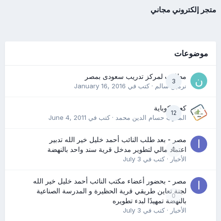
متجر إلكتروني مجاني
موضوعات
مطلوب لمركز تدريب سعودى بمصر
3
نرمين سالم
· كتب في
January 16, 2016
كعب كوباية
12
المدرب حسام الدين محمد
· كتب في
June 4, 2011
مصر - بعد طلب النائب أحمد خليل خير الله تدبير
0
اعتماد مالي لتطوير مدخل قرية سند واحد بالنهضة
الأخبار
· كتب في
July 3
مصر - بحضور أعضاء مكتب النائب أحمد خليل خير الله
لجنة تعاين طريقي قرية الحظيرة و المدرسة الصناعية
0
بالنهضة تمهيدًا لبدء تطويره
الأخبار
· كتب في
July 3