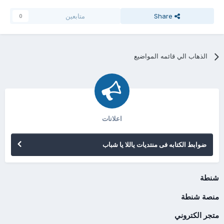
Share
متابعين
0
الذهاب الي قائمه المواضيع
اعلانات
ضوابط الكتابه فى منتديات ياللا يا شباب
شنطة
منصة شنطة
متجر الكتروني