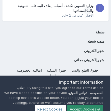
وزارة التموين تكشف أسباب إيقاف البطاقات التموينية
0
وآلية استعادتها
الأخبار
· كتب في
July 2
شنطة
منصة شنطة
متجر الكتروني
متجر إلكتروني مجاني
حقوق الطبع والنشر
حقوق الملكية
اتفاقيه الخصوصيه
إتصل بنا
Important Information
Powered by Invision Community
Terms of Use
By using this site, you agree to our
,
اتفاقيه
الخصوصيه
,
قوانين الموقع
, We have placed
on your device
cookies
to help make this website better. You can
adjust your cookie
settings
, otherwise we'll assume you're okay to continue..
Reject Cookies
Accept Cookies