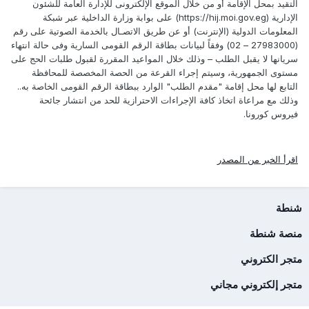
التقيد بمحل الإقامة أو من خلال الموقع الإلكترونى للإدارة العامة للشئون
الإدارية (https://hij.moi.gov.eg) على بوابة وزارة الداخلية عبر شبكة
المعلومات الدولية (الإنترنت) أو عن طريق الاتصـال بالخدمة الصوتية على رقم
(27983000 – 02) وفقاً لبيانات بطاقة الرقم القومى السارية وفى حالة انتهاء
سريانها لا يقبل الطلب – وذلك خلال المواعيد المقررة لقبول طلبات الحج على
مستوى الجمهورية، وسيتم إجراء القرعة من الحصة المخصصة للمحافظة
التابع لها محل إقامة "مقدم الطلب" الوارد ببطاقة الرقم القومى الخاصة به..
وذلك مع مراعاة اتخاذ كافة الإجراءات الاحترازية للحد من انتشار جائحة
فيروس كورونا.
اقرأ الخبر من المصدر
شنطة
منصة شنطة
متجر الكتروني
متجر إلكتروني مجاني