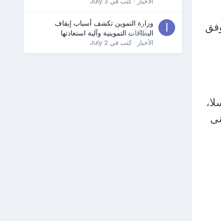
الأخبار
· كتب في
July 3
وزارة التموين تكشف أسباب إيقاف
وفق
0
البطاقات التموينية وآلية استعادتها
الأخبار
· كتب في
July 2
لا،
نى