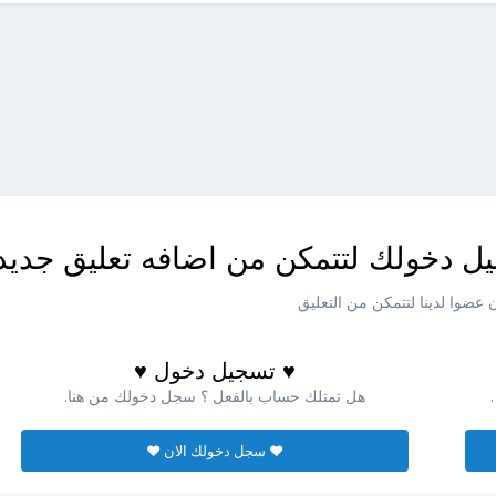
ل دخولك لتتمكن من اضافه تعليق جديد
عضوا لدينا لتتمكن من التعليق
♥ تسجيل دخول ♥
هل تمتلك حساب بالفعل ؟ سجل دخولك من هنا.
♥ سجل دخولك الان ♥