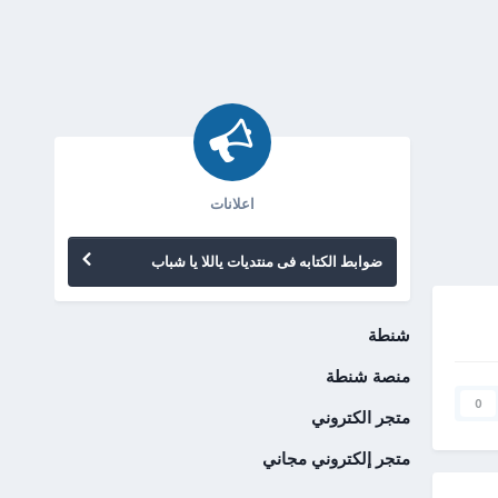
اعلانات
ضوابط الكتابه فى منتديات ياللا يا شباب
شنطة
منصة شنطة
0
متجر الكتروني
متجر إلكتروني مجاني