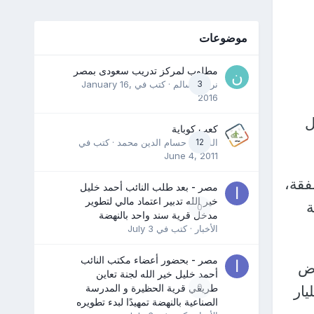
موضوعات
مطلوب لمركز تدريب سعودى بمصر
3
نرمين سالم
· كتب في
January 16,
2016
ل
كعب كوباية
12
المدرب حسام الدين محمد
· كتب في
June 4, 2011
فقة،
مصر - بعد طلب النائب أحمد خليل
خير الله تدبير اعتماد مالي لتطوير
ة
0
مدخل قرية سند واحد بالنهضة
الأخبار
· كتب في
July 3
مصر - بحضور أعضاء مكتب النائب
رض
أحمد خليل خير الله لجنة تعاين
0
طريقي قرية الحظيرة و المدرسة
مليار دولار، وتعهد بتسديد ديون بقيمة 21 مليار
الصناعية بالنهضة تمهيدًا لبدء تطويره