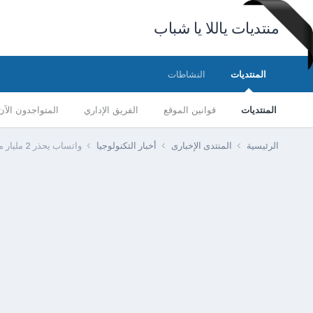
منتديات ياللا يا شباب
المنتديات
النشاطات
المنتديات
قوانين الموقع
الفريق الإداري
المتواجدون الآن
الرئيسية
المنتدى الإخبارى
أخبار التكنولوجيا
واتساب يحذر 2 مليار مستخدم من رسالة احتيالية ويدعو لحذفها فورًا