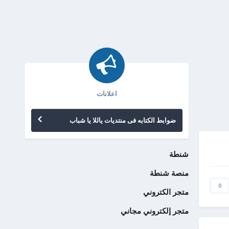
اعلانات
ضوابط الكتابه فى منتديات ياللا يا شباب
شنطة
منصة شنطة
0
متجر الكتروني
متجر إلكتروني مجاني