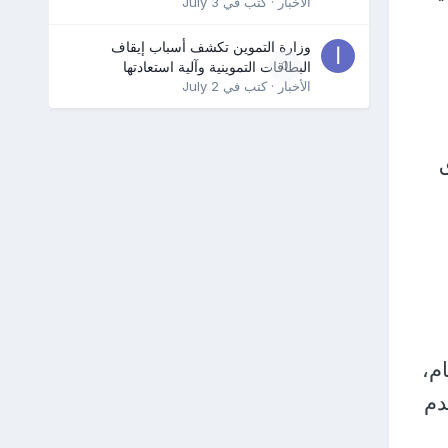
الأخبار
· كتب في
July 3
وزارة التموين تكشف أسباب إيقاف
0
البطاقات التموينية وآلية استعادتها
الأخبار
· كتب في
July 2
خاص بالحساب المكون من 6 أرقام،
دم