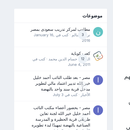
موضوعات
مطلوب لمركز تدريب سعودى بمصر
3
نرمين سالم
· كتب في
January 16,
2016
كعب كوباية
12
المدرب حسام الدين محمد
· كتب في
June 4, 2011
هم
مصر - بعد طلب النائب أحمد خليل
خير الله تدبير اعتماد مالي لتطوير
0
مدخل قرية سند واحد بالنهضة
الأخبار
· كتب في
July 3
مصر - بحضور أعضاء مكتب النائب
أحمد خليل خير الله لجنة تعاين
0
طريقي قرية الحظيرة و المدرسة
الصناعية بالنهضة تمهيدًا لبدء تطويره
ي