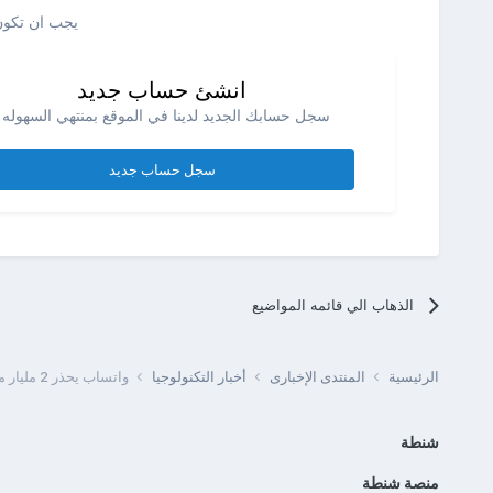
يجب ان تكون 
انشئ حساب جديد
سجل حسابك الجديد لدينا في الموقع بمنتهي السهوله .
سجل حساب جديد
الذهاب الي قائمه المواضيع
الرئيسية
المنتدى الإخبارى
أخبار التكنولوجيا
واتساب يحذر 2 مليار مستخدم من رسالة احتيالية ويدعو لحذفها فورًا
شنطة
منصة شنطة