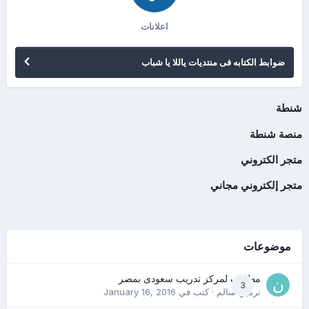
اعلانات
ضوابط الكتابه فى منتديات ياللا يا شباب
شنطة
منصة شنطة
متجر الكتروني
متجر إلكتروني مجاني
موضوعات
مطلوب لمركز تدريب سعودى بمصر
3
نرمين سالم
· كتب في
January 16, 2016