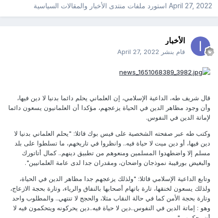
April 27, 2022
استورد ملفات
منتدى الأخبار والمقالات السياسية
الأخبار
قام بنشر
April 27, 2022
قال شريف طه، الداعية الإسلامي، إن العلماني يحلم دائما بدنيا لا دين فيها،
وأن وجود مظاهر الدين في الحياة يزعجهم، مؤكدا أن العلمانيون يسعون دائما
لإماتة الدين في النفوس.
وكتب طه عبر صفحته الشخصية على فيس بوك قائلا: "يحلم العلماني بدنيا لا
دين فيها، أو دين ميت لا حياة فيه.. وانظروا في تاريخهم، ما تسلطوا على بلد
مسلم إلا واضطهدوا المسلمين ومنعوهم من تطبيق دينهم.. كمال أتاتورك
والبغيض بورقيبة نموذجان واضحان، ومقدران جدا لدى عامة العلمانيين".
وتابع الداعية الإسلامي قائلا: "ولذلك يزعجهم جدا مظاهر الدين في الحياة،
ولذلك يسعون لخنقها، تارة باتهام أصحابها بالنفاق والرياء، وتارة بحجة الازعاج،
وتارة بحجة الأمن كما في حالة النقاب مثلا، والحجج لا تنتهي.. والمطلوب واحد
وهو : إماتة الدين في النفوس..دين لا حياة فيه..دين يحركونه ويتحكمون فيه لا
أن يحكمهم."