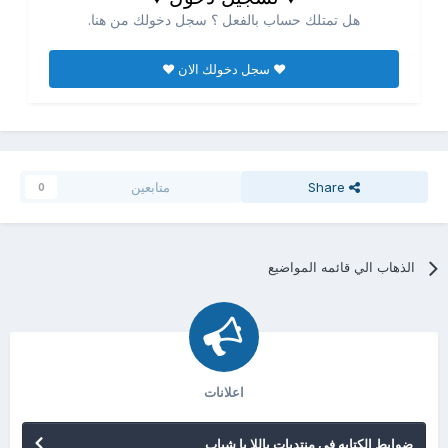
هل تمتلك حساب بالفعل ؟ سجل دخولك من هنا.
♥ سجل دخولك الان ♥
Share
متابعين
0
الذهاب الي قائمه المواضيع
اعلانات
ضوابط الكتابه فى منتديات ياللا يا شباب