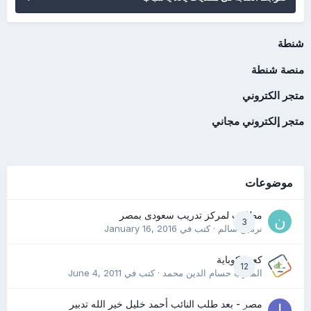
شنطة
منصة شنطة
متجر الكتروني
متجر إلكتروني مجاني
موضوعات
مطلوب لمركز تدريب سعودى بمصر
3
نرمين سالم
· كتب في
January 16, 2016
كعب كوباية
12
المدرب حسام الدين محمد
· كتب في
June 4, 2011
مصر - بعد طلب النائب أحمد خليل خير الله تدبير