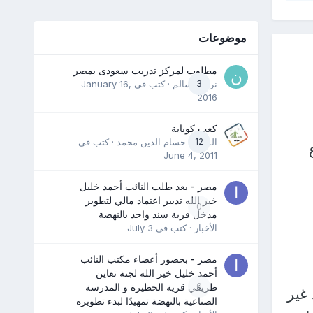
موضوعات
مطلوب لمركز تدريب سعودى بمصر
3
نرمين سالم
· كتب في
January 16,
2016
كعب كوباية
12
المدرب حسام الدين محمد
· كتب في
June 4, 2011
مصر - بعد طلب النائب أحمد خليل
خير الله تدبير اعتماد مالي لتطوير
0
مدخل قرية سند واحد بالنهضة
الأخبار
· كتب في
July 3
مصر - بحضور أعضاء مكتب النائب
أحمد خليل خير الله لجنة تعاين
0
طريقي قرية الحظيرة و المدرسة
 غير
الصناعية بالنهضة تمهيدًا لبدء تطويره