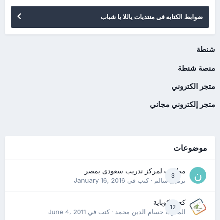
ضوابط الكتابه فى منتديات ياللا يا شباب
شنطة
منصة شنطة
متجر الكتروني
متجر إلكتروني مجاني
موضوعات
مطلوب لمركز تدريب سعودى بمصر
3
نرمين سالم
· كتب في
January 16, 2016
كعب كوباية
12
المدرب حسام الدين محمد
· كتب في
June 4, 2011