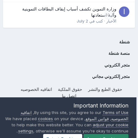
وزارة التموين تكشف أسباب إيقاف البطاقات التموينية
0
وآلية استعادتها
الأخبار
· كتب في
July 2
شنطة
منصة شنطة
متجر الكتروني
متجر إلكتروني مجاني
حقوق الطبع والنشر
حقوق الملكية
اتفاقيه الخصوصيه
إتصل بنا
Powered by Invision Community
Important Information
Terms of Use
By using this site, you agree to our
,
اتفاقيه
الخصوصيه
,
قوانين الموقع
, We have placed
on your device
cookies
to help make this website better. You can
adjust your cookie
settings
, otherwise we'll assume you're okay to continue..