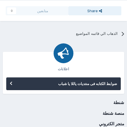
Share
متابعين
0
الذهاب الي قائمه المواضيع
اعلانات
ضوابط الكتابه فى منتديات ياللا يا شباب
شنطة
منصة شنطة
متجر الكتروني