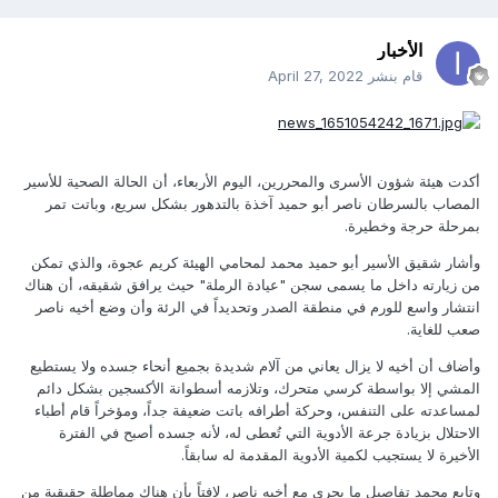
الأخبار
قام بنشر
April 27, 2022
أكدت هيئة شؤون الأسرى والمحررين، اليوم الأربعاء، أن الحالة الصحية للأسير
المصاب بالسرطان ناصر أبو حميد آخذة بالتدهور بشكل سريع، وباتت تمر
بمرحلة حرجة وخطيرة.
وأشار شقيق الأسير أبو حميد محمد لمحامي الهيئة كريم عجوة، والذي تمكن
من زيارته داخل ما يسمى سجن "عيادة الرملة" حيث يرافق شقيقه، أن هناك
انتشار واسع للورم في منطقة الصدر وتحديداً في الرئة وأن وضع أخيه ناصر
صعب للغاية.
وأضاف أن أخيه لا يزال يعاني من آلام شديدة بجميع أنحاء جسده ولا يستطيع
المشي إلا بواسطة كرسي متحرك، وتلازمه أسطوانة الأكسجين بشكل دائم
لمساعدته على التنفس، وحركة أطرافه باتت ضعيفة جداً، ومؤخراً قام أطباء
الاحتلال بزيادة جرعة الأدوية التي تُعطى له، لأنه جسده أصبح في الفترة
الأخيرة لا يستجيب لكمية الأدوية المقدمة له سابقاً.
وتابع محمد تفاصيل ما يجري مع أخيه ناصر، لافتاً بأن هناك مماطلة حقيقية من