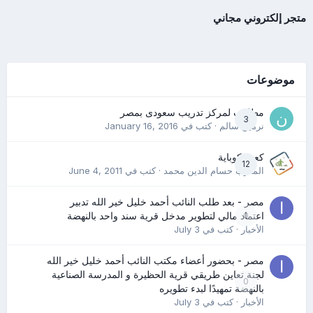
متجر إلكتروني مجاني
موضوعات
مطلوب لمركز تدريب سعودى بمصر
3
نرمين سالم
· كتب في
January 16, 2016
كعب كوباية
12
المدرب حسام الدين محمد
· كتب في
June 4, 2011
مصر - بعد طلب النائب أحمد خليل خير الله تدبير
0
اعتماد مالي لتطوير مدخل قرية سند واحد بالنهضة
الأخبار
· كتب في
July 3
مصر - بحضور أعضاء مكتب النائب أحمد خليل خير الله
لجنة تعاين طريقي قرية الحظيرة و المدرسة الصناعية
0
بالنهضة تمهيدًا لبدء تطويره
الأخبار
· كتب في
July 3