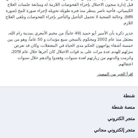
قبل إدارة سجون الاحتلال بإجراء الفحوصات اللازمة له ومتابعة جلسات العلاج
الكيميائي، فأخيه ناصر ينتظر منذ فترة طويلة تحويله لإجراء صورة للمخ (صورة
MRI)، وحالتة الصحية لا تحتمل التأجيل والتأخير بإجراء الفحوصات وتلقي العلاج
اللازم.
جدير ذكره بأن الأسير أبو حميد (49 عاماً) من مخيم الأمعري بمدينة رام الله،
معتقل منذ عام 2002 ومحكوم بالسجن سبع مؤبدات و 50 عاماً، وهو من بين
خمسة أشقاء يواجهون الحكم مدى الحياة في المعتقلات، وكان قد تعرض
منزلهم للهدم عدة مرات على يد قوات الاحتلال كان آخرها خلال عام 2019،
وحُرمت والدتهم من زيارتهم لعدة سنوات، وفقدوا والدهم خلال سنوات
اعتقالهم.
اقرأ الخبر من المصدر
شنطة
منصة شنطة
متجر الكتروني
متجر إلكتروني مجاني