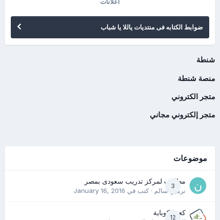
اعلانات
ضوابط الكتابه فى منتديات ياللا يا شباب
شنطة
منصة شنطة
متجر الكتروني
متجر إلكتروني مجاني
موضوعات
مطلوب لمركز تدريب سعودى بمصر
3
نرمين سالم
· كتب في
January 16, 2016
كعب كوباية
12