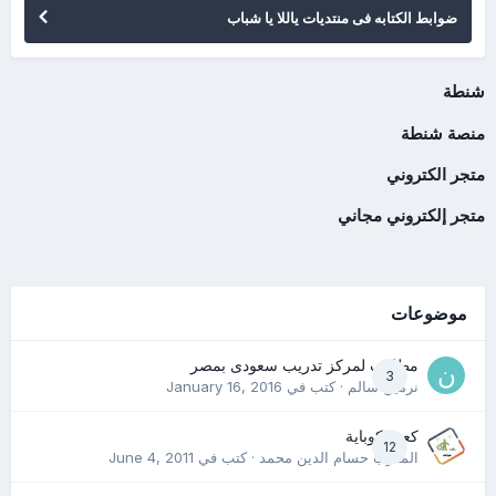
ضوابط الكتابه فى منتديات ياللا يا شباب
شنطة
منصة شنطة
متجر الكتروني
متجر إلكتروني مجاني
موضوعات
مطلوب لمركز تدريب سعودى بمصر
3
نرمين سالم
· كتب في
January 16, 2016
كعب كوباية
12
المدرب حسام الدين محمد
· كتب في
June 4, 2011