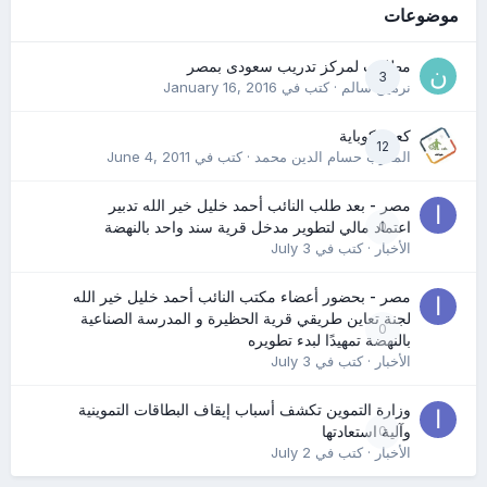
موضوعات
مطلوب لمركز تدريب سعودى بمصر
3
نرمين سالم
· كتب في
January 16, 2016
كعب كوباية
12
المدرب حسام الدين محمد
· كتب في
June 4, 2011
مصر - بعد طلب النائب أحمد خليل خير الله تدبير
0
اعتماد مالي لتطوير مدخل قرية سند واحد بالنهضة
الأخبار
· كتب في
July 3
مصر - بحضور أعضاء مكتب النائب أحمد خليل خير الله
لجنة تعاين طريقي قرية الحظيرة و المدرسة الصناعية
0
بالنهضة تمهيدًا لبدء تطويره
الأخبار
· كتب في
July 3
وزارة التموين تكشف أسباب إيقاف البطاقات التموينية
0
وآلية استعادتها
الأخبار
· كتب في
July 2