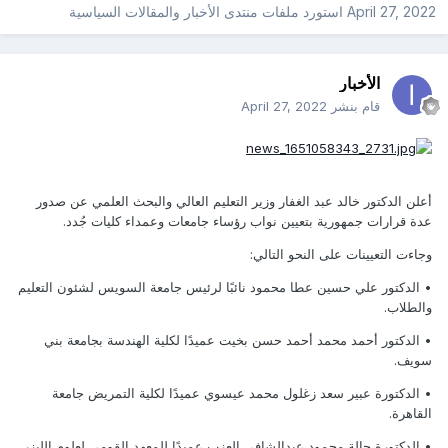
April 27, 2022
استورد ملفات
منتدى الأخبار والمقالات السياسية
الأخبار
قام بنشر
April 27, 2022
أعلن الدكتور خالد عبد الغفار وزير التعليم العالي والبحث العلمي عن صدور
عدة قرارات جمهورية بتعيين نواب رؤساء جامعات وعمداء كليات جُدد.
وجاءت التعيينات على النحو التالي:
• الدكتور علي حسين عطا محمود نائبًا لرئيس جامعة السويس لشئون التعليم
والطلاب.
• الدكتور أحمد محمد أحمد حسن بخيت عميدًا لكلية الهندسة بجامعة بني
سويف.
• الدكتورة عبير سعد زغلول محمد عيسوي عميدًا لكلية التمريض جامعة
القاهرة.
• الدكتورة جالة محمود عبدالشافي العزب عميدًا للمعهد القومي لعلوم الليزر