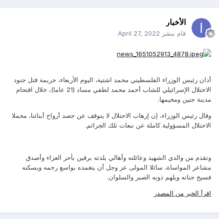
الأخبار
قام بنشر
April 27, 2022
أدان رئيس الوزراء الفلسطيني محمد اشتية، اليوم الأربعاء، جريمة قتل جنود
الاحتلال الإسرائيلي للشاب أحمد محمد لطفي مساد (21 عاما)، خلال اقتحام
مدينة جنين ومخيمها.
وقال رئيس الوزراء، إن إرهاب الاحتلال لا يتوقف عن حصد أرواح أبنائنا، محملا
الاحتلال المسؤولية كاملة عن تبعات تلك الجرائم.
وتقدم من والدي الشهيد وعائلته وأهالي بلدته برقين بأحر العزاء وأصدق
مشاعر المواساة، سائلا المولى عز وجل أن يتغمده بواسع رحمه ويسكنه
فسيح جناته ويلهم ذويه الصبر والسلوان.
اقرأ الخبر من المصدر