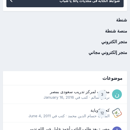
ضوابط الكتابه فى منتديات ياللا يا شباب
شنطة
منصة شنطة
متجر الكتروني
متجر إلكتروني مجاني
موضوعات
مطلوب لمركز تدريب سعودى بمصر
3
نرمين سالم
· كتب في
January 16, 2016
كعب كوباية
12
المدرب حسام الدين محمد
· كتب في
June 4, 2011
مصر - بعد طلب النائب أحمد خليل خير الله تدبير