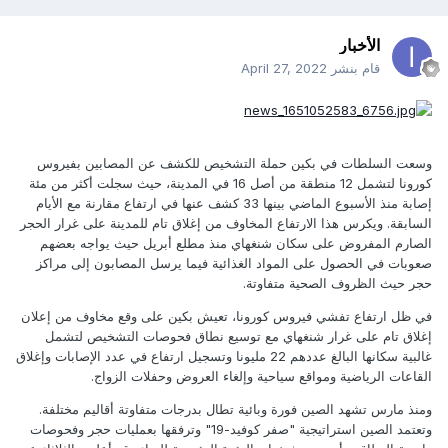
الأخبار
قام بنشر
April 27, 2022
وسعت السلطات في بكين حملة التشخيص للكشف عن المصابين بفيروس
كورونا لتشمل 12 منطقة من أصل 16 في المدينة، حيث سجلت أكثر من مئة
إصابة منذ الأسبوع الماضي بينها 33 كشف عنها في ارتفاع مقارنة مع الأيام
السابقة. ويكرس هذا الارتفاع المخاوف من إغلاق تام للمدينة على غرار الحجر
الصارم المفروض على سكان شنغهاي منذ مطلع أبريل حيث يواجه بعضهم
صعوبات في الحصول على المواد الغذائية فيما يرسل المصابون إلى مراكز
حجر حيث الظروف الصحية متفاوتة.
في ظل ارتفاع تفشي فيروس كورونا، تعيش بكين على وقع مخاوف من إعلان
إغلاق تام على غرار شنغهاي مع توسيع نطاق فحوصات التشخيص لتشمل
غالبية سكانها البالغ عددهم 22 مليونا وتسجيل ارتفاع في عدد الإصابات وإغلاق
القاعات الرياضية ومواقع سياحية وإلغاء العروض وحفلات الزواج.
ومنذ مارس تشهد الصين فورة وبائية تطال بدرجات متفاوتة أقاليم مختلفة.
وتعتمد الصين استراتيجية "صفر كوفيد-19" وترفقها بعمليات حجر وفحوصات