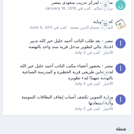
مطلوب لمركز تدريب سعودى بمصر
3
نرمين سالم
· كتب في
January 16, 2016
كعب كوباية
12
المدرب حسام الدين محمد
· كتب في
June 4, 2011
مصر - بعد طلب النائب أحمد خليل خير الله تدبير
0
اعتماد مالي لتطوير مدخل قرية سند واحد بالنهضة
الأخبار
· كتب في
July 3
مصر - بحضور أعضاء مكتب النائب أحمد خليل خير الله
لجنة تعاين طريقي قرية الحظيرة و المدرسة الصناعية
0
بالنهضة تمهيدًا لبدء تطويره
الأخبار
· كتب في
July 3
وزارة التموين تكشف أسباب إيقاف البطاقات التموينية
0
وآلية استعادتها
الأخبار
· كتب في
July 2
شنطة