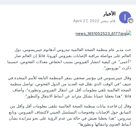
الأخبار
قام بنشر
April 27, 2022
حث مدير عام منظمة الصحة العالمية تيدروس أدهانوم جيبريسوس، دول
العالم على مواصلة مراقبة الإصابات بفيروس كورونا، قائلا إن العالم صار
"أعمى" عن كيفية انتشار الفيروس بسبب انخفاض معدلات الفحوص، حسبما
ذكرت "يورونيوز".
وقال جيبريسوس في مؤتمر صحفي بمقر المنظمة التابعة للأمم المتحدة في
جنيف "في الوقت الذي تقلل فيه العديد من الدول الفحوص، تواصل منظمة
الصحة العالمية تلقي معلومات أقل عن انتقال الفيروس وتطوره"، وأضاف
قائلا: "هذا يجعلنا عميانا بشكل متزايد عن أنماط الانتقال والتطور".
وقال إن قاعدة بيانات منظمة الصحة العالمية تتلقى معلومات أقل وأقل من
السابق حول الإصابات وفحوصات التسلسل الجيني لاكتشاف الفيروس، وتابع
تيدروس: "هذا يجعلنا نعيش في حالة من عدم الرؤية على نحو متزايدة بشأن
أنماط العدوى وانتقالها وتطورها"