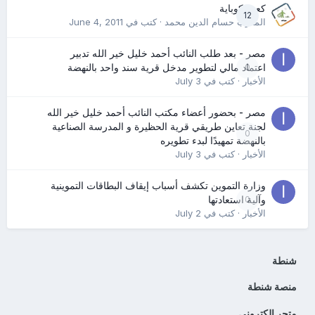
كعب كوباية
12
المدرب حسام الدين محمد
· كتب في
June 4, 2011
مصر - بعد طلب النائب أحمد خليل خير الله تدبير
0
اعتماد مالي لتطوير مدخل قرية سند واحد بالنهضة
الأخبار
· كتب في
July 3
مصر - بحضور أعضاء مكتب النائب أحمد خليل خير الله
لجنة تعاين طريقي قرية الحظيرة و المدرسة الصناعية
0
بالنهضة تمهيدًا لبدء تطويره
الأخبار
· كتب في
July 3
وزارة التموين تكشف أسباب إيقاف البطاقات التموينية
0
وآلية استعادتها
الأخبار
· كتب في
July 2
شنطة
منصة شنطة
متجر الكتروني