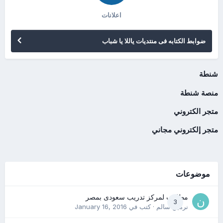
اعلانات
ضوابط الكتابه فى منتديات ياللا يا شباب
شنطة
منصة شنطة
متجر الكتروني
متجر إلكتروني مجاني
موضوعات
مطلوب لمركز تدريب سعودى بمصر
3
نرمين سالم
· كتب في
January 16, 2016