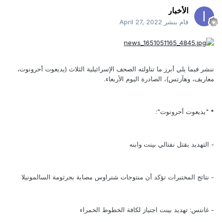
الأخبار
قام بنشر
April 27, 2022
ننشر فيما يلي أبرز ما تناولته الصحف الإسرائيلية الثلاث (يديعوت أحرونوت،
معاريف، وهآرتس)، الصادرة اليوم الأربعاء.
* "يديعوت أحرونوت":
- التهديد بقتل نفتالي بينت وابنه
- نتائج المختبرات تؤكد أن منتوجات شتراوس مصابة بجرثومة السالمونيلا
- غانتس: تهديد بينت اجتياز لكافة الخطوط الحمراء