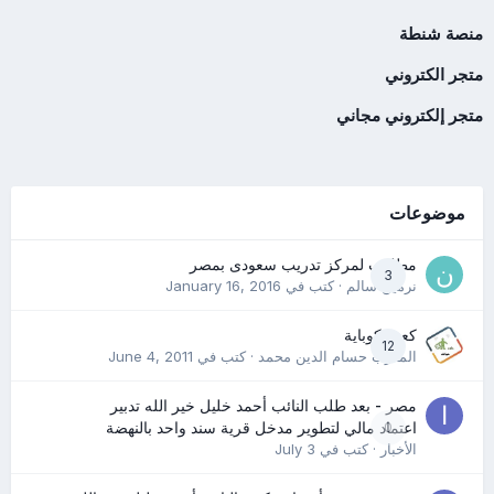
منصة شنطة
متجر الكتروني
متجر إلكتروني مجاني
موضوعات
مطلوب لمركز تدريب سعودى بمصر
3
نرمين سالم
· كتب في
January 16, 2016
كعب كوباية
12
المدرب حسام الدين محمد
· كتب في
June 4, 2011
مصر - بعد طلب النائب أحمد خليل خير الله تدبير
0
اعتماد مالي لتطوير مدخل قرية سند واحد بالنهضة
الأخبار
· كتب في
July 3