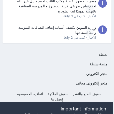
مصر - بحضور أعضاء مكتب النائب أحمد خليل خير الله
لجنة تعاين طريقي قرية الحظيرة و المدرسة الصناعية
0
بالنهضة تمهيدًا لبدء تطويره
الأخبار
· كتب في
July 3
وزارة التموين تكشف أسباب إيقاف البطاقات التموينية
0
وآلية استعادتها
الأخبار
· كتب في
July 2
شنطة
منصة شنطة
متجر الكتروني
متجر إلكتروني مجاني
حقوق الطبع والنشر
حقوق الملكية
اتفاقيه الخصوصيه
إتصل بنا
Powered by Invision Community
Important Information