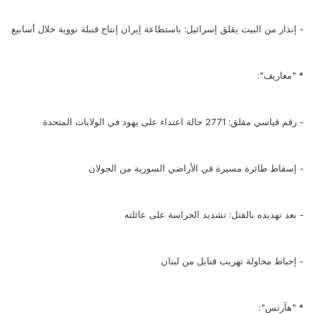
- إنذار من البيت يقلق إسرائيل: باستطاعة إيران إنتاج قنبلة نووية خلال أسابيع
* "معاريف":
- رقم قياسي مقلق: 2771 حالة اعتداء على يهود في الولايات المتحدة
- إسقاط طائرة مسيرة في الأراضي السورية من الجولان
- بعد تهديده بالقتل: تشديد الحراسة على عائلته
- إحباط محاولة تهريب قنابل من لبنان
* "هآرتس":