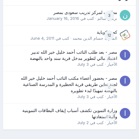
مطلوب لمركز تدريب سعودى بمصر
3
نرمين سالم
· كتب في
January 16, 2016
كعب كوباية
12
المدرب حسام الدين محمد
· كتب في
June 4, 2011
مصر - بعد طلب النائب أحمد خليل خير الله تدبير
0
اعتماد مالي لتطوير مدخل قرية سند واحد بالنهضة
الأخبار
· كتب في
July 3
مصر - بحضور أعضاء مكتب النائب أحمد خليل خير الله
لجنة تعاين طريقي قرية الحظيرة و المدرسة الصناعية
0
بالنهضة تمهيدًا لبدء تطويره
الأخبار
· كتب في
July 3
وزارة التموين تكشف أسباب إيقاف البطاقات التموينية
0
وآلية استعادتها
الأخبار
· كتب في
July 2