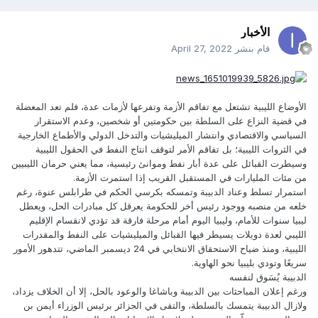
الأخبار
قام بنشر
April 27, 2022
الأوضاع الليبية تشتعل مع تفاقم الأزمة وتفرعها لأزمات عدة، فلم تعد المعضلة
في قضية النزاع على السلطة بين حكومتين أو شخصين، وعدم الاستقرار
السياسي والاقتصادي وانتشار الميليشيات والتدخل الدولي والأطماع الخارجية
في الثروات الليبية؛ بل تفاقم الأمر لتوقف انتاج النفط في الحقول الليبية
وسيطرت القبائل على عدة أبار نفط وموانئ رئيسية، مما يعني حرمان الليبيين
من مئات المليارات في المستقبل القريب إذا استمرت الأزمة.
استمرار تسلط وعناد الدبيبة وتمسكه بكرسي الحكم في طرابلس عنوة، رغم
خلعه من منصبه ووجود رئيس أخر للحكومة يعرقل كل مبادرات الحل، ويعطل
ليبيا سنوات للأمام، وليبيا اليوم أمام مرحلة فارقة قد تؤدي لانقسام الإقليم
الليبي لعدة دويلات يسيطر فيها القبائل والميليشيات على النفط والمقدرات
الليبية، ومنذ ضياح الاستحقاق الانتخابي في 24 ديسمبر الماضي، تتدهور الأمور
سريعًا وتودي بليبيا نحو الهاوية.
الدبيبة يُسَوق لنفسه
ورغم إعلان المباحثات بين الدبيبة وباشاغا والوعود بالحل، إلا أن الخلاف يزداد،
ولازال الدبيبة يتمسك بالسلطة، والتقى في الجزائر برئيس الوزراء أيمن بن