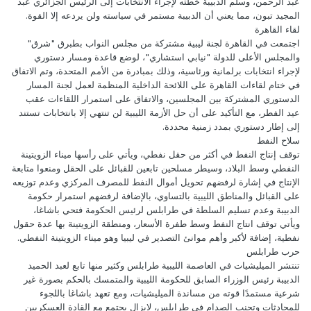
عبد الرحمن، وسلّم الدبيبة خطته لإجراء الانتخابات إلى الرئيس الجزائري عبد
المجيد تبون، مما يعني أن الدبيبة مستمر في سياسته ولن يردعه إلا القوة.
لقاء القاهرة
اجتمعت في القاهرة لجنة ليبية مشتركة من مجلس النواب بطبرق "شرق"
والمجلس الأعلى للدولة "نيابي استشاري"، لوضع قاعدة ومسار دستوري
لإجراء انتخابات برلمانية ورئاسية، وذلك بمبادرة من الأمم المتحدة، وتم الاتفاق
في ختام لقاءات القاهرة على اللائحة الداخلية المنظمة لعمل لجنة المسار
الدستوري المشتركة بين المجلسين، والاتفاق على استمرار اللقاءات عقب
عيد الفطر، مع التأكيد على أن حل الأزمة الليبية لن تنتهي إلا بانتخابات تستند
إلى إطار دستوري بمدد زمنية محددة.
سلاح النفط
توقف إنتاج النفط في أكثر من حقل نفطي، ويأتي على رأسها ميناء الزويتينة
النفطي وسط البلاد، وسيطر مسلحين تابعين للقبائل على الحقل ومنعوا متابعة
الإنتاج في إشارة لرفضهم تحويل أموال النفط للمصرف المركزي وعدم توزيعه
على القبائل والمناطق الليبية بالتساوي، بالإضافة لرفضهم استمرار حكومة
الدبيبة وعدم تسليم السلطة في طرابلس لرئيس الحكومة فتحي باشاغا،
ويأتي توقف انتاج النفط وسط طفرة الأسعار، ومنطقة الزويتينة بها عدة حقول
نفطية، إضافة لأكبر وأهم موانئ التصدير في ليبيا وهو ميناء الزويتينة النفطي.
حرب طرابلس
تنتشر الميليشيات في العاصمة الليبية طرابلس وكثير منها تابع لعبد الحميد
الدبيبة رئيس الوزراء السابق للحكومة الليبية والمتمسك بالحكم بصورة غير
شرعية مستمدًا قوته من مساندة الميليشيات، ومع تعهد باشاغا باللجوء
للمحادثات وتجنب الصدام في طرابلس، لايزال يجتمع مع القادة العسكريين