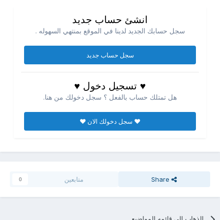
انشئ حساب جديد
سجل حسابك الجديد لدينا في الموقع بمنتهي السهوله .
سجل حساب جديد
♥ تسجيل دخول ♥
هل تمتلك حساب بالفعل ؟ سجل دخولك من هنا.
♥ سجل دخولك الان ♥
Share
متابعين
0
الذهاب الي قائمه المواضيع