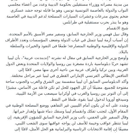
من مدينة مصراته ووزراء مستقيلين بحكومة الدبيبة وعدد من أعضاء مجلسي
النواب والدولة بالعاصمة التونسية تونس، وهو ما قابله توجه حشد عسكري
ضخم يحتوي مدرعات وعشرات السيارات المسلحة لدعم الدبيبة في العاصمة
وهو ما ينذر بحرب مستقبلية في طرابلس.
شبح الانقسام
وقال نبيل فهمي وزير الخارجية السابق، وسفير مصر الأسبق بالأمم المتحدة،
إن أسباب أزمة ليبيا تتمثل في غياب الدولة وضعف المؤسسات وتعدد الأطراف
الدولية والإقليمية والوطنية المتصارعة؛ طمعًا فى النفوذ والخيرات والسلطة
بالبلاد.
وأوضح وزير الخارجية السابق في مقال له نشرته "إندبندنت عربية"، بأن ليبيا
تشهد حربًا دبلوماسية باردة مصغرة بين روسيا والولايات المتحدة وبعض الدول
الغربية، وبين تركيا وأطراف عربية من ناحية أخرى منها مصر، لافتًا إلى
التنافس الإيطالي الفرنسي الإماراتي القطري في ليبيا عبر مراحل مختلفة.
وأكد الدبلوماسي السابق أن ليبيا منقسمة بين الشرق والغرب والجنوب ساحة
مفتوحة للجميع، مضيفًا أن كل الجهود للحل لم تكن فاعلة من الأساس، مشيرًا
إلى أن التوتر بين روسيا والغرب في أوكرانيا سيصعب من الأزمة الليبية،
وسيدفع أوروبا لدخول ليبيا بقوة، طمعًا في النفط.
وشدد على أنه لن يكون أمام الليبيين غير التفاهم، ووضع المصلحة الوطنية في
المقام الأول، لتجنب تفكك وانقسام ليبيا وسفك دماء شبها وإهدار خيراتها.
وقال السفير علي الحفني، نائب وزير الخارجية السابق للشؤون الإفريقية، إن
ليبيا تنتظر عواقب وخيمة للأسف لن يواجه عواقبها سوى الشعب الليبي،
مضيفًا إن إقامة الانتخابات الرئاسية والبرلمانية هو الحل الأمثل، لافتًا إلى