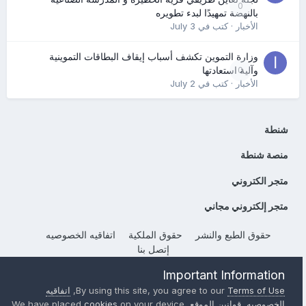
0
بالنهضة تمهيدًا لبدء تطويره
الأخبار
· كتب في
July 3
وزارة التموين تكشف أسباب إيقاف البطاقات التموينية
0
وآلية استعادتها
الأخبار
· كتب في
July 2
شنطة
منصة شنطة
متجر الكتروني
متجر إلكتروني مجاني
حقوق الطبع والنشر
حقوق الملكية
اتفاقيه الخصوصيه
إتصل بنا
Powered by Invision Community
Important Information
Terms of Use
By using this site, you agree to our
,
اتفاقيه
الخصوصيه
,
قوانين الموقع
, We have placed
on your device
cookies