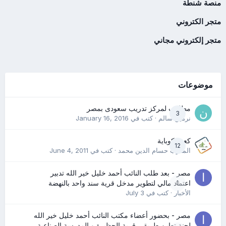
منصة شنطة
متجر الكتروني
متجر إلكتروني مجاني
موضوعات
مطلوب لمركز تدريب سعودى بمصر
3
نرمين سالم
· كتب في
January 16, 2016
كعب كوباية
12
المدرب حسام الدين محمد
· كتب في
June 4, 2011
مصر - بعد طلب النائب أحمد خليل خير الله تدبير
0
اعتماد مالي لتطوير مدخل قرية سند واحد بالنهضة
الأخبار
· كتب في
July 3
مصر - بحضور أعضاء مكتب النائب أحمد خليل خير الله
لجنة تعاين طريقي قرية الحظيرة و المدرسة الصناعية