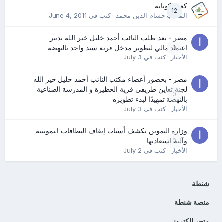
كعب كوباية
12
المدرب حسام الدين محمد
· كتب في
June 4, 2011
مصر - بعد طلب النائب أحمد خليل خير الله تدبير
0
اعتماد مالي لتطوير مدخل قرية سند واحد بالنهضة
الأخبار
· كتب في
July 3
مصر - بحضور أعضاء مكتب النائب أحمد خليل خير الله
لجنة تعاين طريقي قرية الحظيرة و المدرسة الصناعية
0
بالنهضة تمهيدًا لبدء تطويره
الأخبار
· كتب في
July 3
وزارة التموين تكشف أسباب إيقاف البطاقات التموينية
0
وآلية استعادتها
الأخبار
· كتب في
July 2
شنطة
منصة شنطة
متجر الكتروني