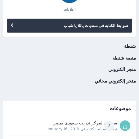
اعلانات
ضوابط الكتابه فى منتديات ياللا يا شباب
شنطة
منصة شنطة
متجر الكتروني
متجر إلكتروني مجاني
موضوعات
مطلوب لمركز تدريب سعودى بمصر
3
نرمين سالم
· كتب في
January 16, 2016