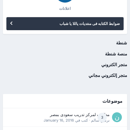
اعلانات
ضوابط الكتابه فى منتديات ياللا يا شباب
شنطة
منصة شنطة
متجر الكتروني
متجر إلكتروني مجاني
موضوعات
مطلوب لمركز تدريب سعودى بمصر
3
نرمين سالم
· كتب في
January 16, 2016