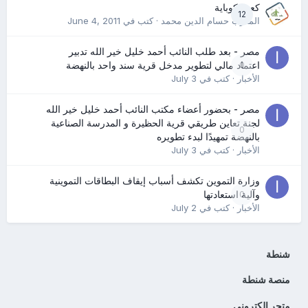
كعب كوباية
12
المدرب حسام الدين محمد
· كتب في
June 4, 2011
مصر - بعد طلب النائب أحمد خليل خير الله تدبير
0
اعتماد مالي لتطوير مدخل قرية سند واحد بالنهضة
الأخبار
· كتب في
July 3
مصر - بحضور أعضاء مكتب النائب أحمد خليل خير الله
لجنة تعاين طريقي قرية الحظيرة و المدرسة الصناعية
0
بالنهضة تمهيدًا لبدء تطويره
الأخبار
· كتب في
July 3
وزارة التموين تكشف أسباب إيقاف البطاقات التموينية
0
وآلية استعادتها
الأخبار
· كتب في
July 2
شنطة
منصة شنطة
متجر الكتروني