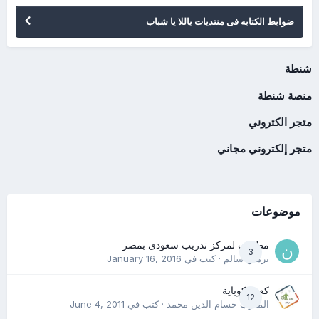
ضوابط الكتابه فى منتديات ياللا يا شباب
شنطة
منصة شنطة
متجر الكتروني
متجر إلكتروني مجاني
موضوعات
مطلوب لمركز تدريب سعودى بمصر
3
نرمين سالم
· كتب في
January 16, 2016
كعب كوباية
12
المدرب حسام الدين محمد
· كتب في
June 4, 2011