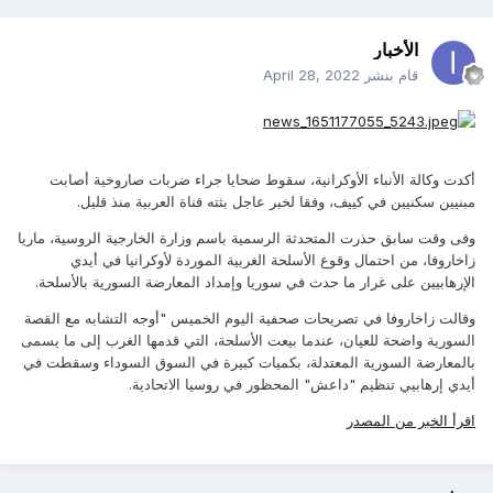
الأخبار
قام بنشر
April 28, 2022
أكدت وكالة الأنباء الأوكرانية، سقوط ضحايا جراء ضربات صاروخية أصابت
مبنيين سكنيين في كييف، وفقا لخبر عاجل بثته قناة العربية منذ قليل.
وفى وقت سابق حذرت المتحدثة الرسمية باسم وزارة الخارجية الروسية، ماريا
زاخاروفا، من احتمال وقوع الأسلحة الغربية الموردة لأوكرانيا في أيدي
الإرهابيين على غرار ما حدث في سوريا وإمداد المعارضة السورية بالأسلحة.
وقالت زاخاروفا في تصريحات صحفية اليوم الخميس "أوجه التشابه مع القصة
السورية واضحة للعيان، عندما بيعت الأسلحة، التي قدمها الغرب إلى ما يسمى
بالمعارضة السورية المعتدلة، بكميات كبيرة في السوق السوداء وسقطت في
أيدي إرهابيي تنظيم "داعش" المحظور في روسيا الاتحادية.
اقرأ الخبر من المصدر