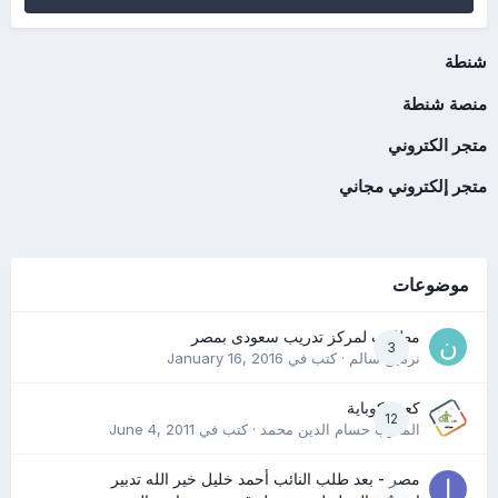
شنطة
منصة شنطة
متجر الكتروني
متجر إلكتروني مجاني
موضوعات
مطلوب لمركز تدريب سعودى بمصر
3
نرمين سالم
· كتب في
January 16, 2016
كعب كوباية
12
المدرب حسام الدين محمد
· كتب في
June 4, 2011
مصر - بعد طلب النائب أحمد خليل خير الله تدبير