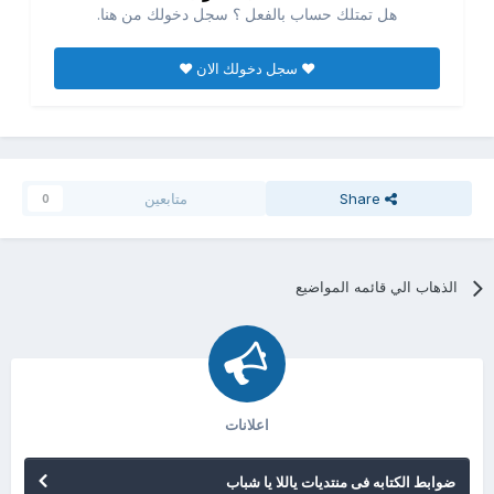
هل تمتلك حساب بالفعل ؟ سجل دخولك من هنا.
♥ سجل دخولك الان ♥
Share
متابعين
0
الذهاب الي قائمه المواضيع
اعلانات
ضوابط الكتابه فى منتديات ياللا يا شباب