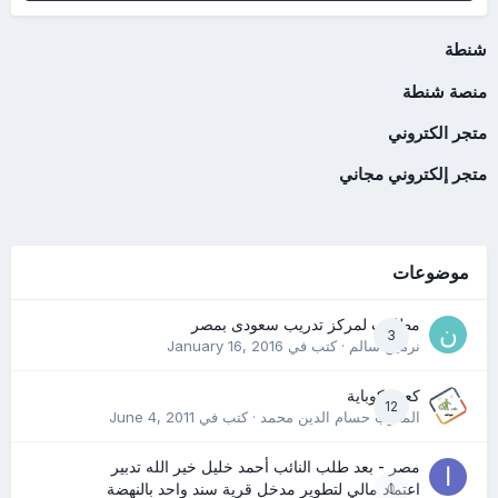
شنطة
منصة شنطة
متجر الكتروني
متجر إلكتروني مجاني
موضوعات
مطلوب لمركز تدريب سعودى بمصر
3
نرمين سالم
· كتب في
January 16, 2016
كعب كوباية
12
المدرب حسام الدين محمد
· كتب في
June 4, 2011
مصر - بعد طلب النائب أحمد خليل خير الله تدبير
0
اعتماد مالي لتطوير مدخل قرية سند واحد بالنهضة