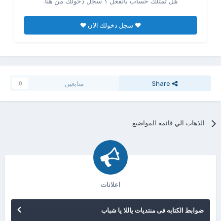
هل تمتلك حساب بالفعل ؟ سجل دخولك من هنا.
♥ سجل دخولك الان ♥
Share
متابعين
0
الذهاب الي قائمه المواضيع
اعلانات
ضوابط الكتابه فى منتديات ياللا يا شباب