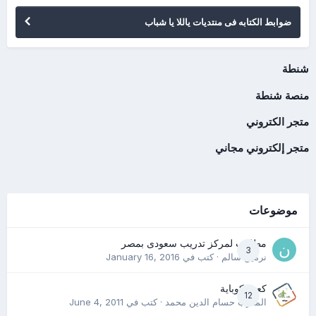
ضوابط الكتابه فى منتديات ياللا يا شباب
شنطة
منصة شنطة
متجر الكتروني
متجر إلكتروني مجاني
موضوعات
مطلوب لمركز تدريب سعودى بمصر
3
نرمين سالم
· كتب في
January 16, 2016
كعب كوباية
12
المدرب حسام الدين محمد
· كتب في
June 4, 2011