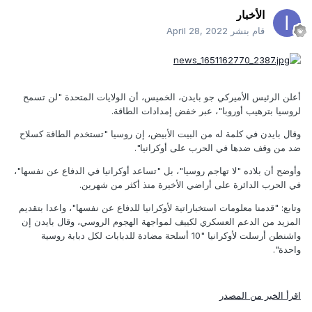
الأخبار
قام بنشر
April 28, 2022
أعلن الرئيس الأميركي جو بايدن، الخميس، أن الولايات المتحدة "لن تسمح
لروسيا بترهيب أوروبا"، عبر خفض إمدادات الطاقة.
وقال بايدن في كلمة له من البيت الأبيض، إن روسيا "تستخدم الطاقة كسلاح
ضد من وقف ضدها في الحرب على أوكرانيا".
وأوضح أن بلاده "لا تهاجم روسيا"، بل "تساعد أوكرانيا في الدفاع عن نفسها"،
في الحرب الدائرة على أراضي الأخيرة منذ أكثر من شهرين.
وتابع: "قدمنا معلومات استخباراتية لأوكرانيا للدفاع عن نفسها"، واعدا بتقديم
المزيد من الدعم العسكري لكييف لمواجهة الهجوم الروسي، وقال بايدن إن
واشنطن أرسلت لأوكرانيا "10 أسلحة مضادة للدبابات لكل دبابة روسية
واحدة".
اقرأ الخبر من المصدر